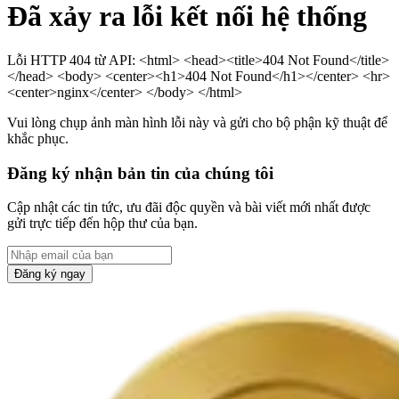
Đã xảy ra lỗi kết nối hệ thống
Lỗi HTTP 404 từ API: <html> <head><title>404 Not Found</title>
</head> <body> <center><h1>404 Not Found</h1></center> <hr>
<center>nginx</center> </body> </html>
Vui lòng chụp ảnh màn hình lỗi này và gửi cho bộ phận kỹ thuật để
khắc phục.
Đăng ký nhận bản tin của chúng tôi
Cập nhật các tin tức, ưu đãi độc quyền và bài viết mới nhất được
gửi trực tiếp đến hộp thư của bạn.
Đăng ký ngay