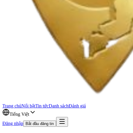
Trang chủ
Nổi bật
Tin tức
Danh sách
Đánh giá
Tiếng Việt
Đăng nhập
Bắt đầu đăng tin