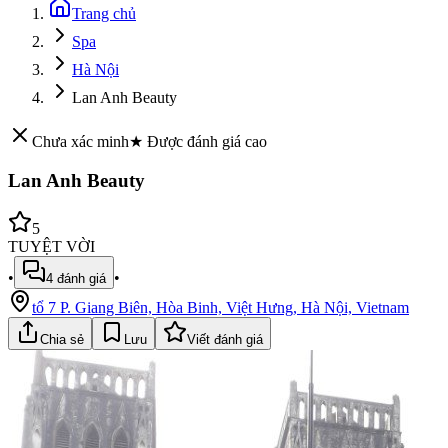
Trang chủ
Spa
Hà Nội
Lan Anh Beauty
Chưa xác minh
★ Được đánh giá cao
Lan Anh Beauty
5
TUYỆT VỜI
•
•
4
đánh giá
tổ 7 P. Giang Biên, Hòa Binh, Việt Hưng, Hà Nội, Vietnam
Chia sẻ
Lưu
Viết đánh giá