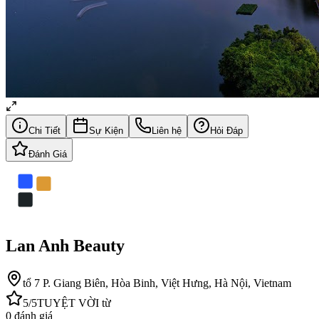
Chi Tiết
Sự Kiện
Liên hệ
Hỏi Đáp
Đánh Giá
Lan Anh Beauty
tổ 7 P. Giang Biên, Hòa Binh, Việt Hưng, Hà Nội, Vietnam
5
/5
TUYỆT VỜI
từ
0
đánh giá