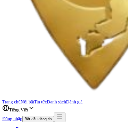
Trang chủ
Nổi bật
Tin tức
Danh sách
Đánh giá
Tiếng Việt
Đăng nhập
Bắt đầu đăng tin