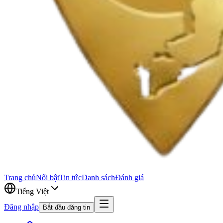
Trang chủ
Nổi bật
Tin tức
Danh sách
Đánh giá
Tiếng Việt
Đăng nhập
Bắt đầu đăng tin