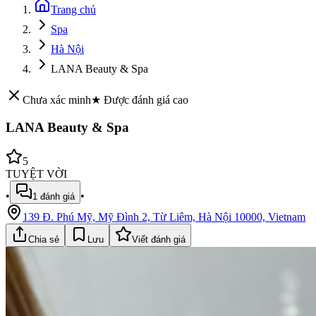
Trang chủ
Spa
Hà Nội
LANA Beauty & Spa
Chưa xác minh
★ Được đánh giá cao
LANA Beauty & Spa
5
TUYỆT VỜI
•
•
1
đánh giá
139 Đ. Phú Mỹ, Mỹ Đình 2, Từ Liêm, Hà Nội 10000, Vietnam
Chia sẻ
Lưu
Viết đánh giá