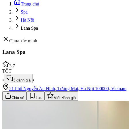
Trang chủ
Spa
Hà Nội
Lana Spa
Chưa xác minh
Lana Spa
3.7
TỐT
•
•
3
đánh giá
21 Phố Nguyễn An Ninh, Tương Mai, Hà Nội 100000, Vietnam
Chia sẻ
Lưu
Viết đánh giá