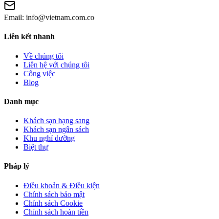
Email:
info@vietnam.com.co
Liên kết nhanh
Về chúng tôi
Liên hệ với chúng tôi
Công việc
Blog
Danh mục
Khách sạn hạng sang
Khách sạn ngân sách
Khu nghỉ dưỡng
Biệt thự
Pháp lý
Điều khoản & Điều kiện
Chính sách bảo mật
Chính sách Cookie
Chính sách hoàn tiền