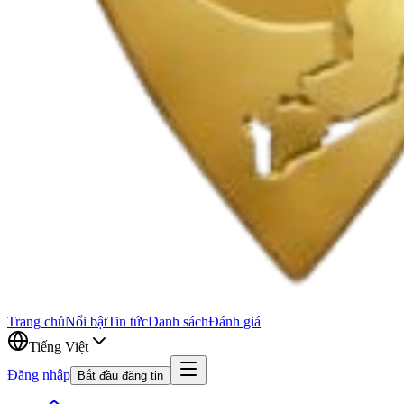
Trang chủ
Nổi bật
Tin tức
Danh sách
Đánh giá
Tiếng Việt
Đăng nhập
Bắt đầu đăng tin