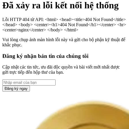
Đã xảy ra lỗi kết nối hệ thống
Lỗi HTTP 404 từ API: <html> <head><title>404 Not Found</title>
</head> <body> <center><h1>404 Not Found</h1></center> <hr>
<center>nginx</center> </body> </html>
Vui lòng chụp ảnh màn hình lỗi này và gửi cho bộ phận kỹ thuật để
khắc phục.
Đăng ký nhận bản tin của chúng tôi
Cập nhật các tin tức, ưu đãi độc quyền và bài viết mới nhất được
gửi trực tiếp đến hộp thư của bạn.
Đăng ký ngay