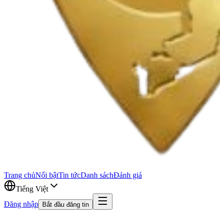
Trang chủ
Nổi bật
Tin tức
Danh sách
Đánh giá
Tiếng Việt
Đăng nhập
Bắt đầu đăng tin