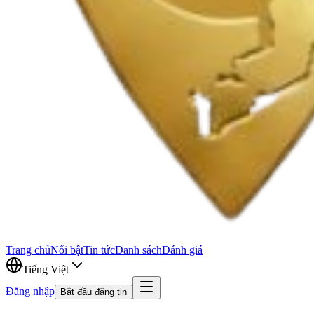
Trang chủ
Nổi bật
Tin tức
Danh sách
Đánh giá
Tiếng Việt
Đăng nhập
Bắt đầu đăng tin