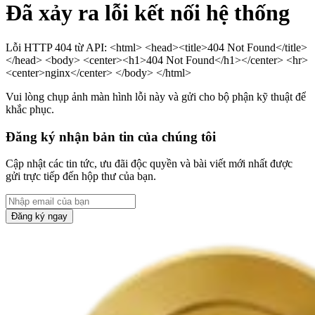
Đã xảy ra lỗi kết nối hệ thống
Lỗi HTTP 404 từ API: <html> <head><title>404 Not Found</title>
</head> <body> <center><h1>404 Not Found</h1></center> <hr>
<center>nginx</center> </body> </html>
Vui lòng chụp ảnh màn hình lỗi này và gửi cho bộ phận kỹ thuật để
khắc phục.
Đăng ký nhận bản tin của chúng tôi
Cập nhật các tin tức, ưu đãi độc quyền và bài viết mới nhất được
gửi trực tiếp đến hộp thư của bạn.
Đăng ký ngay