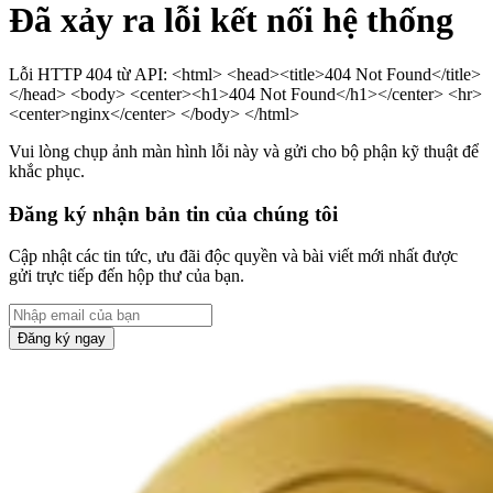
Đã xảy ra lỗi kết nối hệ thống
Lỗi HTTP 404 từ API: <html> <head><title>404 Not Found</title>
</head> <body> <center><h1>404 Not Found</h1></center> <hr>
<center>nginx</center> </body> </html>
Vui lòng chụp ảnh màn hình lỗi này và gửi cho bộ phận kỹ thuật để
khắc phục.
Đăng ký nhận bản tin của chúng tôi
Cập nhật các tin tức, ưu đãi độc quyền và bài viết mới nhất được
gửi trực tiếp đến hộp thư của bạn.
Đăng ký ngay