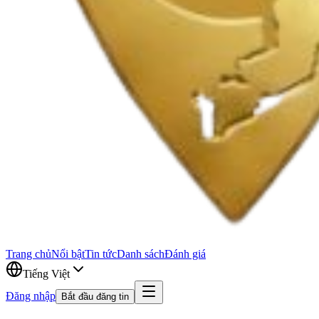
Trang chủ
Nổi bật
Tin tức
Danh sách
Đánh giá
Tiếng Việt
Đăng nhập
Bắt đầu đăng tin