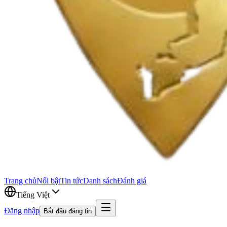
Trang chủ
Nổi bật
Tin tức
Danh sách
Đánh giá
Tiếng Việt
Đăng nhập
Bắt đầu đăng tin