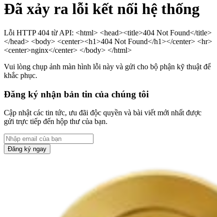
Đã xảy ra lỗi kết nối hệ thống
Lỗi HTTP 404 từ API: <html> <head><title>404 Not Found</title>
</head> <body> <center><h1>404 Not Found</h1></center> <hr>
<center>nginx</center> </body> </html>
Vui lòng chụp ảnh màn hình lỗi này và gửi cho bộ phận kỹ thuật để
khắc phục.
Đăng ký nhận bản tin của chúng tôi
Cập nhật các tin tức, ưu đãi độc quyền và bài viết mới nhất được
gửi trực tiếp đến hộp thư của bạn.
Đăng ký ngay