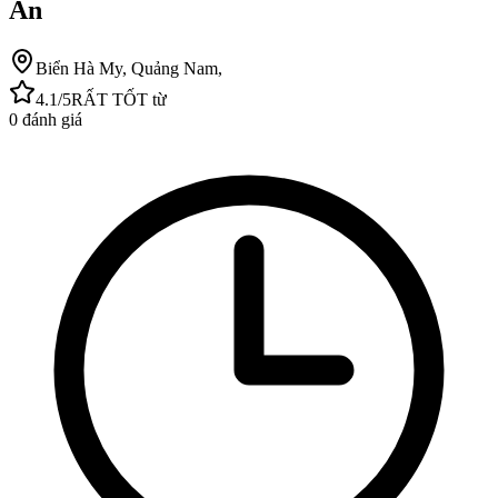
An
Biển Hà My, Quảng Nam,
4.1
/5
RẤT TỐT
từ
0
đánh giá