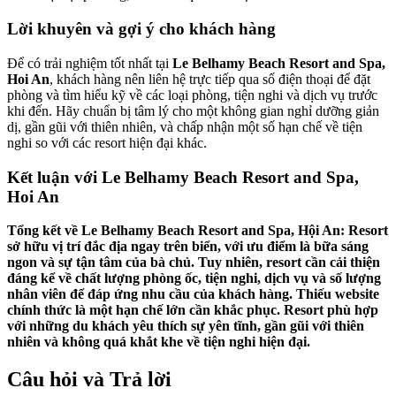
Lời khuyên và gợi ý cho khách hàng
Để có trải nghiệm tốt nhất tại
Le Belhamy Beach Resort and Spa,
Hoi An
, khách hàng nên liên hệ trực tiếp qua số điện thoại để đặt
phòng và tìm hiểu kỹ về các loại phòng, tiện nghi và dịch vụ trước
khi đến. Hãy chuẩn bị tâm lý cho một không gian nghỉ dưỡng giản
dị, gần gũi với thiên nhiên, và chấp nhận một số hạn chế về tiện
nghi so với các resort hiện đại khác.
Kết luận với Le Belhamy Beach Resort and Spa,
Hoi An
Tổng kết về Le Belhamy Beach Resort and Spa, Hội An: Resort
sở hữu vị trí đắc địa ngay trên biển, với ưu điểm là bữa sáng
ngon và sự tận tâm của bà chủ. Tuy nhiên, resort cần cải thiện
đáng kể về chất lượng phòng ốc, tiện nghi, dịch vụ và số lượng
nhân viên để đáp ứng nhu cầu của khách hàng. Thiếu website
chính thức là một hạn chế lớn cần khắc phục. Resort phù hợp
với những du khách yêu thích sự yên tĩnh, gần gũi với thiên
nhiên và không quá khắt khe về tiện nghi hiện đại.
Câu hỏi và Trả lời