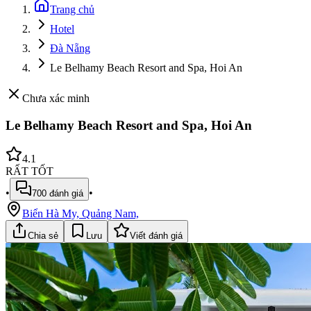
Trang chủ
Hotel
Đà Nẵng
Le Belhamy Beach Resort and Spa, Hoi An
Chưa xác minh
Le Belhamy Beach Resort and Spa, Hoi An
4.1
RẤT TỐT
•
•
700
đánh giá
Biển Hà My, Quảng Nam,
Chia sẻ
Lưu
Viết đánh giá