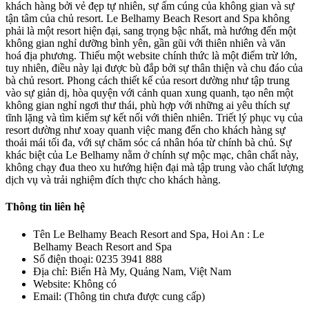
khách hàng bởi vẻ đẹp tự nhiên, sự ấm cúng của không gian và sự
tận tâm của chủ resort. Le Belhamy Beach Resort and Spa không
phải là một resort hiện đại, sang trọng bậc nhất, mà hướng đến một
không gian nghỉ dưỡng bình yên, gần gũi với thiên nhiên và văn
hoá địa phương. Thiếu một website chính thức là một điểm trừ lớn,
tuy nhiên, điều này lại được bù đắp bởi sự thân thiện và chu đáo của
bà chủ resort. Phong cách thiết kế của resort dường như tập trung
vào sự giản dị, hòa quyện với cảnh quan xung quanh, tạo nên một
không gian nghỉ ngơi thư thái, phù hợp với những ai yêu thích sự
tĩnh lặng và tìm kiếm sự kết nối với thiên nhiên. Triết lý phục vụ của
resort dường như xoay quanh việc mang đến cho khách hàng sự
thoải mái tối đa, với sự chăm sóc cá nhân hóa từ chính bà chủ. Sự
khác biệt của Le Belhamy nằm ở chính sự mộc mạc, chân chất này,
không chạy đua theo xu hướng hiện đại mà tập trung vào chất lượng
dịch vụ và trải nghiệm đích thực cho khách hàng.
Thông tin liên hệ
Tên Le Belhamy Beach Resort and Spa, Hoi An : Le
Belhamy Beach Resort and Spa
Số điện thoại: 0235 3941 888
Địa chỉ: Biển Hà My, Quảng Nam, Việt Nam
Website: Không có
Email: (Thông tin chưa được cung cấp)