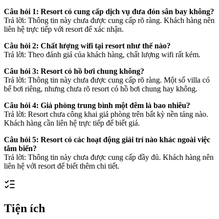
Câu hỏi 1: Resort có cung cấp dịch vụ đưa đón sân bay không?
Trả lời: Thông tin này chưa được cung cấp rõ ràng. Khách hàng nên
liên hệ trực tiếp với resort để xác nhận.
Câu hỏi 2: Chất lượng wifi tại resort như thế nào?
Trả lời: Theo đánh giá của khách hàng, chất lượng wifi rất kém.
Câu hỏi 3: Resort có hồ bơi chung không?
Trả lời: Thông tin này chưa được cung cấp rõ ràng. Một số villa có
bể bơi riêng, nhưng chưa rõ resort có hồ bơi chung hay không.
Câu hỏi 4: Giá phòng trung bình một đêm là bao nhiêu?
Trả lời: Resort chưa công khai giá phòng trên bất kỳ nền tảng nào.
Khách hàng cần liên hệ trực tiếp để biết giá.
Câu hỏi 5: Resort có các hoạt động giải trí nào khác ngoài việc
tắm biển?
Trả lời: Thông tin này chưa được cung cấp đầy đủ. Khách hàng nên
liên hệ với resort để biết thêm chi tiết.
Tiện ích