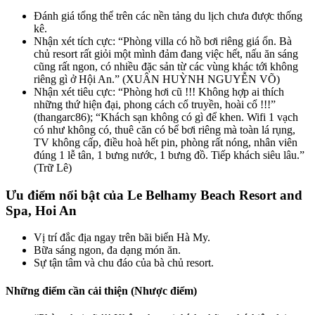
Đánh giá tổng thể trên các nền tảng du lịch chưa được thống
kê.
Nhận xét tích cực: “Phòng villa có hồ bơi riêng giá ổn. Bà
chủ resort rất giỏi một mình đảm đang việc hết, nấu ăn sáng
cũng rất ngon, có nhiều đặc sản từ các vùng khác tới không
riêng gì ở Hội An.” (XUÂN HUỲNH NGUYỄN VÕ)
Nhận xét tiêu cực: “Phòng hơi cũ !!! Không hợp ai thích
những thứ hiện đại, phong cách cổ truyền, hoài cổ !!!”
(thangarc86); “Khách sạn không có gì để khen. Wifi 1 vạch
có như không có, thuê căn có bể bơi riêng mà toàn lá rụng,
TV không cấp, điều hoà hết pin, phòng rất nóng, nhân viên
đúng 1 lễ tân, 1 bưng nước, 1 bưng đồ. Tiếp khách siêu lâu.”
(Trữ Lê)
Ưu điểm nổi bật của Le Belhamy Beach Resort and
Spa, Hoi An
Vị trí đắc địa ngay trên bãi biển Hà My.
Bữa sáng ngon, đa dạng món ăn.
Sự tận tâm và chu đáo của bà chủ resort.
Những điểm cần cải thiện (Nhược điểm)