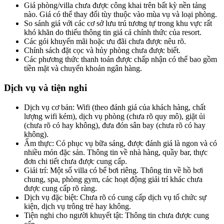
Giá phòng/villa chưa được công khai trên bất kỳ nền tảng
nào. Giá có thể thay đổi tùy thuộc vào mùa vụ và loại phòng.
So sánh giá với các cơ sở lưu trú tương tự trong khu vực rất
khó khăn do thiếu thông tin giá cả chính thức của resort.
Các gói khuyến mãi hoặc ưu đãi chưa được nêu rõ.
Chính sách đặt cọc và hủy phòng chưa được biết.
Các phương thức thanh toán được chấp nhận có thể bao gồm
tiền mặt và chuyển khoản ngân hàng.
Dịch vụ và tiện nghi
Dịch vụ cơ bản: Wifi (theo đánh giá của khách hàng, chất
lượng wifi kém), dịch vụ phòng (chưa rõ quy mô), giặt ủi
(chưa rõ có hay không), đưa đón sân bay (chưa rõ có hay
không).
Ẩm thực: Có phục vụ bữa sáng, được đánh giá là ngon và có
nhiều món đặc sản. Thông tin về nhà hàng, quầy bar, thực
đơn chi tiết chưa được cung cấp.
Giải trí: Một số villa có bể bơi riêng. Thông tin về hồ bơi
chung, spa, phòng gym, các hoạt động giải trí khác chưa
được cung cấp rõ ràng.
Dịch vụ đặc biệt: Chưa rõ có cung cấp dịch vụ tổ chức sự
kiện, dịch vụ trông trẻ hay không.
Tiện nghi cho người khuyết tật: Thông tin chưa được cung