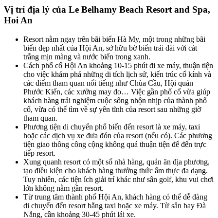
Vị trí địa lý của Le Belhamy Beach Resort and Spa,
Hoi An
Resort nằm ngay trên bãi biển Hà My, một trong những bãi
biển đẹp nhất của Hội An, sở hữu bờ biển trải dài với cát
trắng mịn màng và nước biển trong xanh.
Cách phố cổ Hội An khoảng 10-15 phút đi xe máy, thuận tiện
cho việc khám phá những di tích lịch sử, kiến trúc cổ kính và
các điểm tham quan nổi tiếng như Chùa Cầu, Hội quán
Phước Kiến, các xưởng may đo… Việc gần phố cổ vừa giúp
khách hàng trải nghiệm cuộc sống nhộn nhịp của thành phố
cổ, vừa có thể tìm về sự yên tĩnh của resort sau những giờ
tham quan.
Phương tiện di chuyển phổ biến đến resort là xe máy, taxi
hoặc các dịch vụ xe đưa đón của resort (nếu có). Các phương
tiện giao thông công cộng không quá thuận tiện để đến trực
tiếp resort.
Xung quanh resort có một số nhà hàng, quán ăn địa phương,
tạo điều kiện cho khách hàng thưởng thức ẩm thực đa dạng.
Tuy nhiên, các tiện ích giải trí khác như sân golf, khu vui chơi
lớn không nằm gần resort.
Từ trung tâm thành phố Hội An, khách hàng có thể dễ dàng
di chuyển đến resort bằng taxi hoặc xe máy. Từ sân bay Đà
Nẵng, cần khoảng 30-45 phút lái xe.