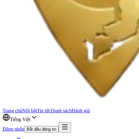
Trang chủ
Nổi bật
Tin tức
Danh sách
Đánh giá
Tiếng Việt
Đăng nhập
Bắt đầu đăng tin