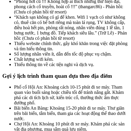
“Phòng hơi cũ !!! Không hợp ai thích những thứ hiện đại,
phong cách cổ truyền, hoài cổ !!!” (thangarc86) - Phản hồi:
(Chưa có phản hồi từ resort)
“Khách sạn không có gì để khen. Wifi 1 vạch có như không
có, thuê căn có bể bơi riêng mà toàn lá rụng, TV không cấp,
điều hoà hết pin, phòng rất nóng, nhân viên đúng 1 lễ tân, 1
bưng nước, 1 bưng đồ. Tiếp khách siêu lâu.” (Trữ Lê) - Phản
hồi: (Chưa có phản hồi từ resort)
Thiếu website chính thức, gây khó khăn trong việc đặt phòng
và tìm hiểu thông tin.
Số lượng nhân viên ít, dẫn đến tốc độ phục vụ chậm.
Chất lượng wifi kém.
Thiếu thông tin về các tiện nghi và dịch vụ.
Gợi ý lịch trình tham quan dựa theo địa điểm
Phố cổ Hội An: Khoảng cách 10-15 phút đi xe máy. Tham
quan vào buổi sáng hoặc chiều tối để tránh nắng gắt. Khám
phá các di tích lịch sử, kiến trúc cổ, thưởng thức ẩm thực
đường phố.
Bãi biển An Bàng: Khoảng 15-20 phút đi xe máy. Thư giãn
trên bãi biển, tắm biển, tham gia các hoạt động thể thao dưới
nước.
Chợ Hội An: Khoảng 10 phút đi xe máy. Khám phá các sản
vật địa phương, mua sắm quà lưu niệm.