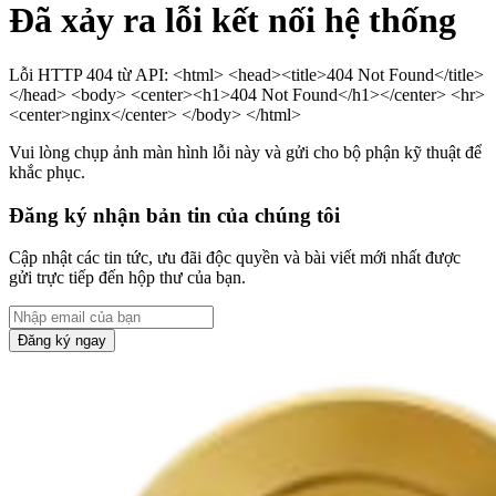
Đã xảy ra lỗi kết nối hệ thống
Lỗi HTTP 404 từ API: <html> <head><title>404 Not Found</title>
</head> <body> <center><h1>404 Not Found</h1></center> <hr>
<center>nginx</center> </body> </html>
Vui lòng chụp ảnh màn hình lỗi này và gửi cho bộ phận kỹ thuật để
khắc phục.
Đăng ký nhận bản tin của chúng tôi
Cập nhật các tin tức, ưu đãi độc quyền và bài viết mới nhất được
gửi trực tiếp đến hộp thư của bạn.
Đăng ký ngay