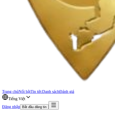
Trang chủ
Nổi bật
Tin tức
Danh sách
Đánh giá
Tiếng Việt
Đăng nhập
Bắt đầu đăng tin