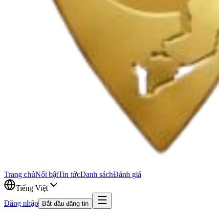
Trang chủ
Nổi bật
Tin tức
Danh sách
Đánh giá
Tiếng Việt
Đăng nhập
Bắt đầu đăng tin