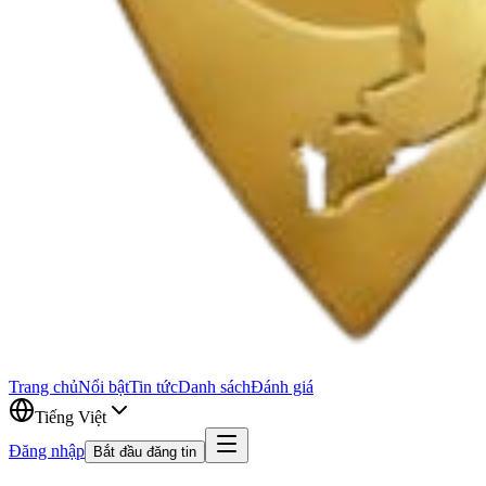
Trang chủ
Nổi bật
Tin tức
Danh sách
Đánh giá
Tiếng Việt
Đăng nhập
Bắt đầu đăng tin