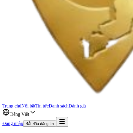
Trang chủ
Nổi bật
Tin tức
Danh sách
Đánh giá
Tiếng Việt
Đăng nhập
Bắt đầu đăng tin