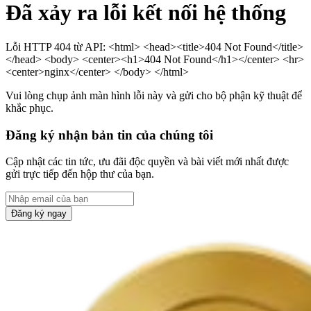
Đã xảy ra lỗi kết nối hệ thống
Lỗi HTTP 404 từ API: <html> <head><title>404 Not Found</title>
</head> <body> <center><h1>404 Not Found</h1></center> <hr>
<center>nginx</center> </body> </html>
Vui lòng chụp ảnh màn hình lỗi này và gửi cho bộ phận kỹ thuật để
khắc phục.
Đăng ký nhận bản tin của chúng tôi
Cập nhật các tin tức, ưu đãi độc quyền và bài viết mới nhất được
gửi trực tiếp đến hộp thư của bạn.
Đăng ký ngay