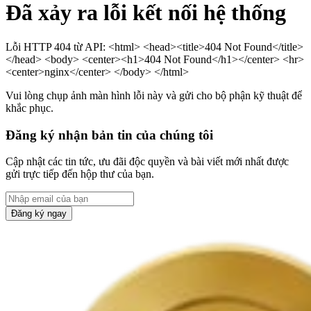
Đã xảy ra lỗi kết nối hệ thống
Lỗi HTTP 404 từ API: <html> <head><title>404 Not Found</title>
</head> <body> <center><h1>404 Not Found</h1></center> <hr>
<center>nginx</center> </body> </html>
Vui lòng chụp ảnh màn hình lỗi này và gửi cho bộ phận kỹ thuật để
khắc phục.
Đăng ký nhận bản tin của chúng tôi
Cập nhật các tin tức, ưu đãi độc quyền và bài viết mới nhất được
gửi trực tiếp đến hộp thư của bạn.
Đăng ký ngay