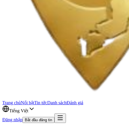
Trang chủ
Nổi bật
Tin tức
Danh sách
Đánh giá
Tiếng Việt
Đăng nhập
Bắt đầu đăng tin