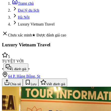
Trang chủ
Đại lý du lịch
Hà Nội
Luxury Vietnam Travel
Chưa xác minh
★ Được đánh giá cao
Luxury Vietnam Travel
5
TUYỆT VỜI
•
•
1
đánh giá
64 P. Hàng Bông, St
Chia sẻ
Lưu
Viết đánh giá