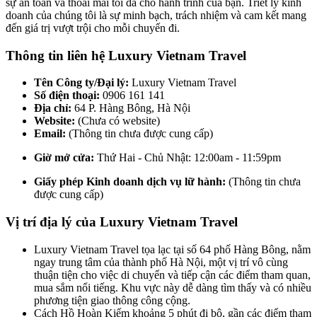
sự an toàn và thoải mái tối đa cho hành trình của bạn. Triết lý kinh
doanh của chúng tôi là sự minh bạch, trách nhiệm và cam kết mang
đến giá trị vượt trội cho mỗi chuyến đi.
Thông tin liên hệ Luxury Vietnam Travel
Tên Công ty/Đại lý:
Luxury Vietnam Travel
Số điện thoại:
0906 161 141
Địa chỉ:
64 P. Hàng Bông, Hà Nội
Website:
(Chưa có website)
Email:
(Thông tin chưa được cung cấp)
Giờ mở cửa:
Thứ Hai - Chủ Nhật: 12:00am - 11:59pm
Giấy phép Kinh doanh dịch vụ lữ hành:
(Thông tin chưa
được cung cấp)
Vị trí địa lý của Luxury Vietnam Travel
Luxury Vietnam Travel tọa lạc tại số 64 phố Hàng Bông, nằm
ngay trung tâm của thành phố Hà Nội, một vị trí vô cùng
thuận tiện cho việc di chuyển và tiếp cận các điểm tham quan,
mua sắm nổi tiếng. Khu vực này dễ dàng tìm thấy và có nhiều
phương tiện giao thông công cộng.
Cách Hồ Hoàn Kiếm khoảng 5 phút đi bộ, gần các điểm tham