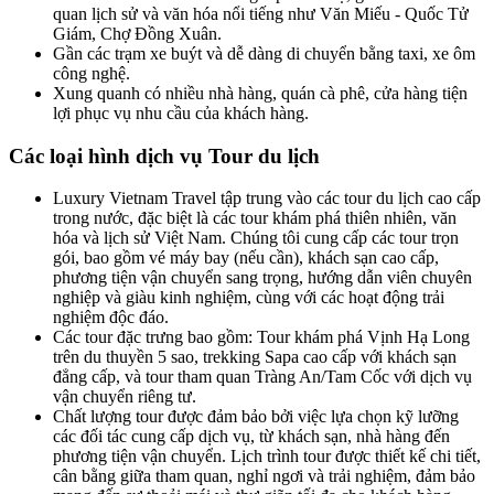
quan lịch sử và văn hóa nổi tiếng như Văn Miếu - Quốc Tử
Giám, Chợ Đồng Xuân.
Gần các trạm xe buýt và dễ dàng di chuyển bằng taxi, xe ôm
công nghệ.
Xung quanh có nhiều nhà hàng, quán cà phê, cửa hàng tiện
lợi phục vụ nhu cầu của khách hàng.
Các loại hình dịch vụ Tour du lịch
Luxury Vietnam Travel tập trung vào các tour du lịch cao cấp
trong nước, đặc biệt là các tour khám phá thiên nhiên, văn
hóa và lịch sử Việt Nam. Chúng tôi cung cấp các tour trọn
gói, bao gồm vé máy bay (nếu cần), khách sạn cao cấp,
phương tiện vận chuyển sang trọng, hướng dẫn viên chuyên
nghiệp và giàu kinh nghiệm, cùng với các hoạt động trải
nghiệm độc đáo.
Các tour đặc trưng bao gồm: Tour khám phá Vịnh Hạ Long
trên du thuyền 5 sao, trekking Sapa cao cấp với khách sạn
đẳng cấp, và tour tham quan Tràng An/Tam Cốc với dịch vụ
vận chuyển riêng tư.
Chất lượng tour được đảm bảo bởi việc lựa chọn kỹ lưỡng
các đối tác cung cấp dịch vụ, từ khách sạn, nhà hàng đến
phương tiện vận chuyển. Lịch trình tour được thiết kế chi tiết,
cân bằng giữa tham quan, nghỉ ngơi và trải nghiệm, đảm bảo