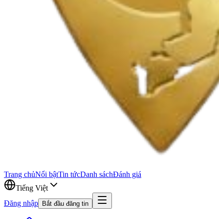
Trang chủ
Nổi bật
Tin tức
Danh sách
Đánh giá
Tiếng Việt
Đăng nhập
Bắt đầu đăng tin