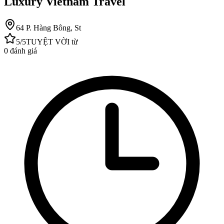
Luxury Vietnam Travel
64 P. Hàng Bông, St
5
/5
TUYỆT VỜI
từ
0
đánh giá