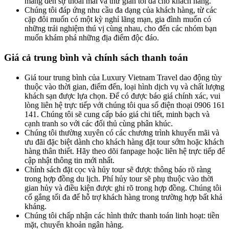
mang đến sự thoải mái và thư giãn tối đa cho khách hàng.
Chúng tôi đáp ứng nhu cầu đa dạng của khách hàng, từ các
cặp đôi muốn có một kỳ nghỉ lãng mạn, gia đình muốn có
những trải nghiệm thú vị cùng nhau, cho đến các nhóm bạn
muốn khám phá những địa điểm độc đáo.
Giá cả trung bình và chính sách thanh toán
Giá tour trung bình của Luxury Vietnam Travel dao động tùy
thuộc vào thời gian, điểm đến, loại hình dịch vụ và chất lượng
khách sạn được lựa chọn. Để có được báo giá chính xác, vui
lòng liên hệ trực tiếp với chúng tôi qua số điện thoại 0906 161
141. Chúng tôi sẽ cung cấp báo giá chi tiết, minh bạch và
cạnh tranh so với các đối thủ cùng phân khúc.
Chúng tôi thường xuyên có các chương trình khuyến mãi và
ưu đãi đặc biệt dành cho khách hàng đặt tour sớm hoặc khách
hàng thân thiết. Hãy theo dõi fanpage hoặc liên hệ trực tiếp để
cập nhật thông tin mới nhất.
Chính sách đặt cọc và hủy tour sẽ được thông báo rõ ràng
trong hợp đồng du lịch. Phí hủy tour sẽ phụ thuộc vào thời
gian hủy và điều kiện được ghi rõ trong hợp đồng. Chúng tôi
cố gắng tối đa để hỗ trợ khách hàng trong trường hợp bất khả
kháng.
Chúng tôi chấp nhận các hình thức thanh toán linh hoạt: tiền
mặt, chuyển khoản ngân hàng.