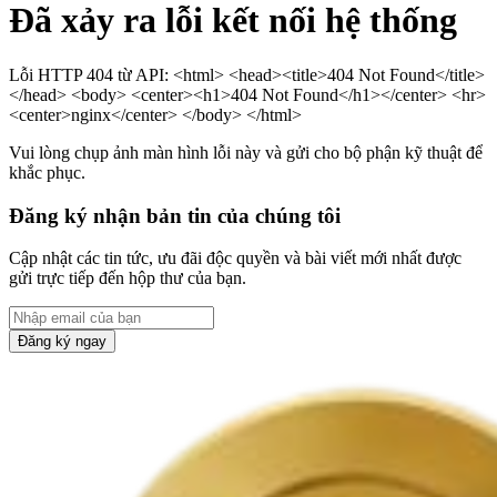
Đã xảy ra lỗi kết nối hệ thống
Lỗi HTTP 404 từ API: <html> <head><title>404 Not Found</title>
</head> <body> <center><h1>404 Not Found</h1></center> <hr>
<center>nginx</center> </body> </html>
Vui lòng chụp ảnh màn hình lỗi này và gửi cho bộ phận kỹ thuật để
khắc phục.
Đăng ký nhận bản tin của chúng tôi
Cập nhật các tin tức, ưu đãi độc quyền và bài viết mới nhất được
gửi trực tiếp đến hộp thư của bạn.
Đăng ký ngay