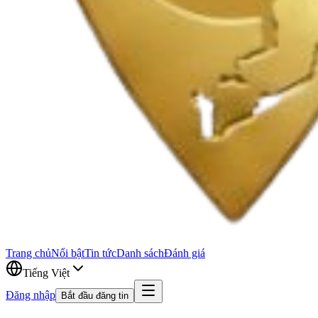
Trang chủ
Nổi bật
Tin tức
Danh sách
Đánh giá
Tiếng Việt
Đăng nhập
Bắt đầu đăng tin