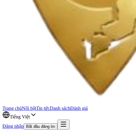
Trang chủ
Nổi bật
Tin tức
Danh sách
Đánh giá
Tiếng Việt
Đăng nhập
Bắt đầu đăng tin