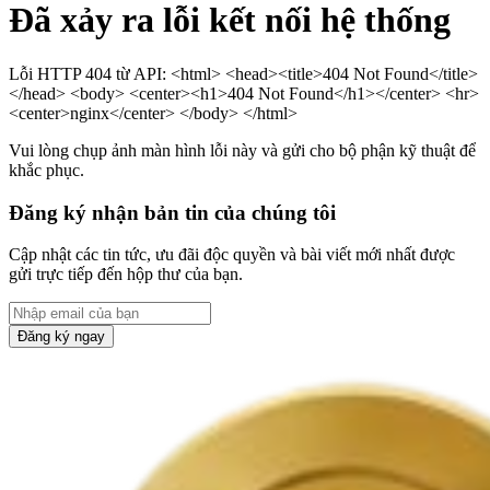
Đã xảy ra lỗi kết nối hệ thống
Lỗi HTTP 404 từ API: <html> <head><title>404 Not Found</title>
</head> <body> <center><h1>404 Not Found</h1></center> <hr>
<center>nginx</center> </body> </html>
Vui lòng chụp ảnh màn hình lỗi này và gửi cho bộ phận kỹ thuật để
khắc phục.
Đăng ký nhận bản tin của chúng tôi
Cập nhật các tin tức, ưu đãi độc quyền và bài viết mới nhất được
gửi trực tiếp đến hộp thư của bạn.
Đăng ký ngay