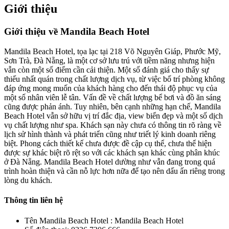
Giới thiệu
Giới thiệu về Mandila Beach Hotel
Mandila Beach Hotel, tọa lạc tại 218 Võ Nguyên Giáp, Phước Mỹ,
Sơn Trà, Đà Nẵng, là một cơ sở lưu trú với tiềm năng nhưng hiện
vẫn còn một số điểm cần cải thiện. Một số đánh giá cho thấy sự
thiếu nhất quán trong chất lượng dịch vụ, từ việc bố trí phòng không
đáp ứng mong muốn của khách hàng cho đến thái độ phục vụ của
một số nhân viên lễ tân. Vấn đề về chất lượng bể bơi và đồ ăn sáng
cũng được phản ánh. Tuy nhiên, bên cạnh những hạn chế, Mandila
Beach Hotel vẫn sở hữu vị trí đắc địa, view biển đẹp và một số dịch
vụ chất lượng như spa. Khách sạn này chưa có thông tin rõ ràng về
lịch sử hình thành và phát triển cũng như triết lý kinh doanh riêng
biệt. Phong cách thiết kế chưa được đề cập cụ thể, chưa thể hiện
được sự khác biệt rõ rệt so với các khách sạn khác cùng phân khúc
ở Đà Nẵng. Mandila Beach Hotel dường như vẫn đang trong quá
trình hoàn thiện và cần nỗ lực hơn nữa để tạo nên dấu ấn riêng trong
lòng du khách.
Thông tin liên hệ
Tên Mandila Beach Hotel : Mandila Beach Hotel