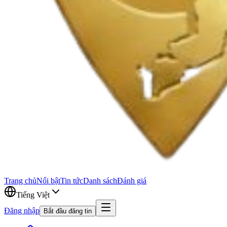
Trang chủ
Nổi bật
Tin tức
Danh sách
Đánh giá
Tiếng Việt
Đăng nhập
Bắt đầu đăng tin