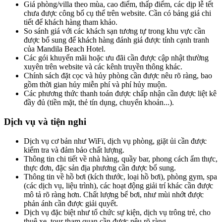
Giá phòng/villa theo mùa, cao điểm, thấp điểm, các dịp lễ tết
chưa được công bố cụ thể trên website. Cần có bảng giá chi
tiết để khách hàng tham khảo.
So sánh giá với các khách sạn tương tự trong khu vực cần
được bổ sung để khách hàng đánh giá được tính cạnh tranh
của Mandila Beach Hotel.
Các gói khuyến mãi hoặc ưu đãi cần được cập nhật thường
xuyên trên website và các kênh truyền thông khác.
Chính sách đặt cọc và hủy phòng cần được nêu rõ ràng, bao
gồm thời gian hủy miễn phí và phí hủy muộn.
Các phương thức thanh toán được chấp nhận cần được liệt kê
đầy đủ (tiền mặt, thẻ tín dụng, chuyển khoản...).
Dịch vụ và tiện nghi
Dịch vụ cơ bản như WiFi, dịch vụ phòng, giặt ủi cần được
kiểm tra và đảm bảo chất lượng.
Thông tin chi tiết về nhà hàng, quầy bar, phong cách ẩm thực,
thực đơn, đặc sản địa phương cần được bổ sung.
Thông tin về hồ bơi (kích thước, loại hồ bơi), phòng gym, spa
(các dịch vụ, liệu trình), các hoạt động giải trí khác cần được
mô tả rõ ràng hơn. Chất lượng bể bơi, như mùi nhớt được
phản ánh cần được giải quyết.
Dịch vụ đặc biệt như tổ chức sự kiện, dịch vụ trông trẻ, cho
thuê xe, tour tham quan cần được nêu rõ ràng.