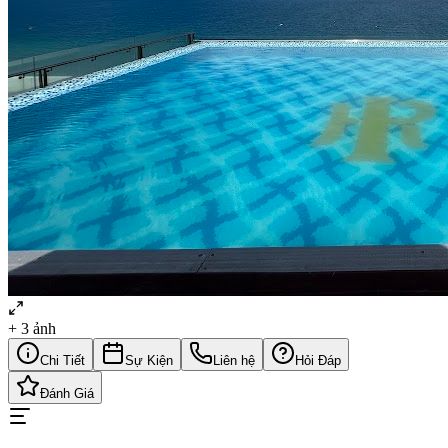
+
3
ảnh
Chi Tiết
Sự Kiện
Liên hệ
Hỏi Đáp
Đánh Giá