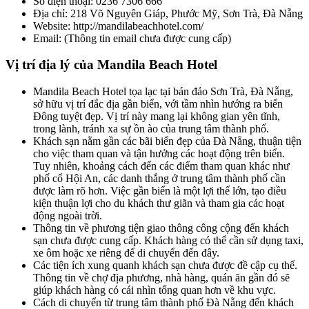
Số điện thoại: 0236 7306 666
Địa chỉ: 218 Võ Nguyên Giáp, Phước Mỹ, Sơn Trà, Đà Nẵng
Website: http://mandilabeachhotel.com/
Email: (Thông tin email chưa được cung cấp)
Vị trí địa lý của Mandila Beach Hotel
Mandila Beach Hotel tọa lạc tại bán đảo Sơn Trà, Đà Nẵng,
sở hữu vị trí đắc địa gần biển, với tầm nhìn hướng ra biển
Đông tuyệt đẹp. Vị trí này mang lại không gian yên tĩnh,
trong lành, tránh xa sự ồn ào của trung tâm thành phố.
Khách sạn nằm gần các bãi biển đẹp của Đà Nẵng, thuận tiện
cho việc tham quan và tận hưởng các hoạt động trên biển.
Tuy nhiên, khoảng cách đến các điểm tham quan khác như
phố cổ Hội An, các danh thắng ở trung tâm thành phố cần
được làm rõ hơn. Việc gần biển là một lợi thế lớn, tạo điều
kiện thuận lợi cho du khách thư giãn và tham gia các hoạt
động ngoài trời.
Thông tin về phương tiện giao thông công cộng đến khách
sạn chưa được cung cấp. Khách hàng có thể cần sử dụng taxi,
xe ôm hoặc xe riêng để di chuyển đến đây.
Các tiện ích xung quanh khách sạn chưa được đề cập cụ thể.
Thông tin về chợ địa phương, nhà hàng, quán ăn gần đó sẽ
giúp khách hàng có cái nhìn tổng quan hơn về khu vực.
Cách di chuyển từ trung tâm thành phố Đà Nẵng đến khách