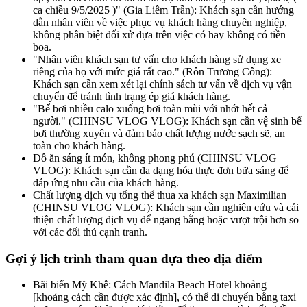
ca chiều 9/5/2025 )" (Gia Liêm Trần): Khách sạn cần hướng
dẫn nhân viên về việc phục vụ khách hàng chuyên nghiệp,
không phân biệt đối xử dựa trên việc có hay không có tiền
boa.
"Nhân viên khách sạn tư vấn cho khách hàng sử dụng xe
riêng của họ với mức giá rất cao." (Rôn Trương Công):
Khách sạn cần xem xét lại chính sách tư vấn về dịch vụ vận
chuyển để tránh tình trạng ép giá khách hàng.
"Bể bơi nhiều calo xuống bơi toàn mùi với nhớt hết cả
người." (CHINSU VLOG VLOG): Khách sạn cần vệ sinh bể
bơi thường xuyên và đảm bảo chất lượng nước sạch sẽ, an
toàn cho khách hàng.
Đồ ăn sáng ít món, không phong phú (CHINSU VLOG
VLOG): Khách sạn cần đa dạng hóa thực đơn bữa sáng để
đáp ứng nhu cầu của khách hàng.
Chất lượng dịch vụ tổng thể thua xa khách sạn Maximilian
(CHINSU VLOG VLOG): Khách sạn cần nghiên cứu và cải
thiện chất lượng dịch vụ để ngang bằng hoặc vượt trội hơn so
với các đối thủ cạnh tranh.
Gợi ý lịch trình tham quan dựa theo địa điểm
Bãi biển Mỹ Khê: Cách Mandila Beach Hotel khoảng
[khoảng cách cần được xác định], có thể di chuyển bằng taxi