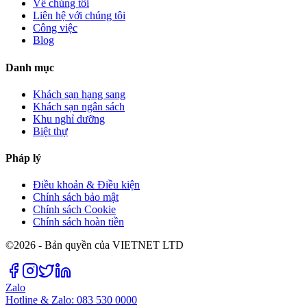
Về chúng tôi
Liên hệ với chúng tôi
Công việc
Blog
Danh mục
Khách sạn hạng sang
Khách sạn ngân sách
Khu nghỉ dưỡng
Biệt thự
Pháp lý
Điều khoản & Điều kiện
Chính sách bảo mật
Chính sách Cookie
Chính sách hoàn tiền
©2026 - Bản quyền của VIETNET LTD
Zalo
Hotline & Zalo: 083 530 0000