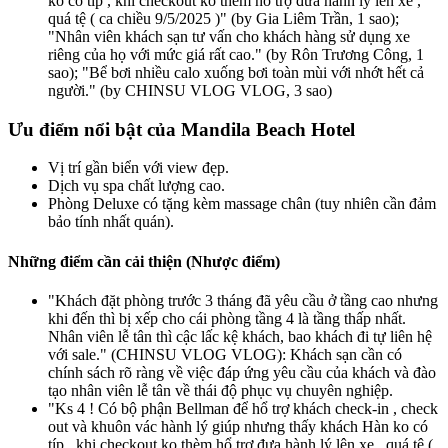
ko có típ , khi checkout ko thèm hổ trợ đưa hành lý lên xe ,
quá tệ ( ca chiều 9/5/2025 )" (by Gia Liêm Trần, 1 sao);
"Nhân viên khách sạn tư vấn cho khách hàng sử dụng xe
riêng của họ với mức giá rất cao." (by Rôn Trương Công, 1
sao); "Bể bơi nhiều calo xuống bơi toàn mùi với nhớt hết cả
người." (by CHINSU VLOG VLOG, 3 sao)
Ưu điểm nổi bật của Mandila Beach Hotel
Vị trí gần biển với view đẹp.
Dịch vụ spa chất lượng cao.
Phòng Deluxe có tặng kèm massage chân (tuy nhiên cần đảm
bảo tính nhất quán).
Những điểm cần cải thiện (Nhược điểm)
"Khách đặt phòng trước 3 tháng đã yêu cầu ở tầng cao nhưng
khi đến thì bị xếp cho cái phòng tầng 4 là tầng thấp nhất.
Nhân viên lễ tân thì cậc lấc kệ khách, bao khách đi tự liên hệ
với sale." (CHINSU VLOG VLOG): Khách sạn cần có
chính sách rõ ràng về việc đáp ứng yêu cầu của khách và đào
tạo nhân viên lễ tân về thái độ phục vụ chuyên nghiệp.
"Ks 4 ! Có bộ phận Bellman để hổ trợ khách check-in , check
out và khuôn vác hành lý giúp nhưng thấy khách Hàn ko có
típ , khi checkout ko thèm hổ trợ đưa hành lý lên xe , quá tệ (