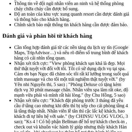
Thông tin về đội ngũ nhân viên an ninh và hệ thống phòng
cháy chữa cháy cần được bổ sung.
Độ an toàn của khu vực xung quanh resort cần được đánh giá
và thông báo cho khách hàng.
Chính sách bảo mật thông tin khách hàng cần được đảm bảo.
Đánh giá và phản hồi từ khách hàng
Cần tổng hợp đánh giá từ các nền tảng du lịch uy tín (Google
Maps, TripAdvisor…) và nêu rõ điểm số trung bình để khách
hàng có cái nhìn tổng quan.
Nhận xét tích cực: "View phòng khách sạn khá là đẹp. Mọi
thứ thật tuyệt vời đối với tôi. Tôi có sử dụng dịch vụ tại spa.
Cảm ơn bạn Ngọc đã chăm sóc tôi rất kĩ lưỡng trong suốt quá
trình massage và cho tôi một trải nghiệm thật tuyệt vời." (by
Yên nhi Nguyễn thi, 5 sao) ; "Phòng Deluxe có tặng kèm
dịch vụ 30 phút massage chân. Nhân viên spa làm rất oke, độ
mạnh vừa phải và mình rất hài lòng." (by Chu Hồng, 5 sao)
Nhận xét tiêu cực: "Khách đặt phòng trước 3 tháng đã yêu
cầu ở tầng cao nhưng khi đến thì bị xếp cho cái phòng tầng 4
là tầng thấp nhất. Nhân viên lễ tân thì cậc lấc kệ khách, bao
khách đi tự liên hệ với sale." (by CHINSU VLOG VLOG, 3
sao); "Ks 4 ! Có bộ phận Bellman để hổ trợ khách check-in ,
check out và khuôn vác hành lý giúp nhưng thấy khách Hàn