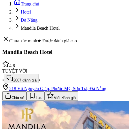
Trang chủ
Hotel
Đà Nẵng
Mandila Beach Hotel
Chưa xác minh
★ Được đánh giá cao
Mandila Beach Hotel
4.6
TUYỆT VỜI
•
•
2667
đánh giá
218 Võ Nguyên Giáp, Phước Mỹ, Sơn Trà, Đà Nẵng
Chia sẻ
Lưu
Viết đánh giá