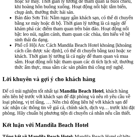
hoặc xe máy. Thời gian lý tưởng để tham quan là buổi chiều,
khi hoàng hôn buông xuống. Hoạt động nổi bật: tắm biển,
chụp ảnh, thưởng thức hải sản.
Bán đảo Sơn Trà: Nằm ngay gần khách sạn, có thể di chuyển
bằng xe máy hoặc đi bộ. Thời gian lý tưởng là cả ngày để
khám phá các điểm tham quan trên bán đảo. Hoạt động nổi
bật: leo núi, ngắm cảnh, tham quan các chùa, tìm hiểu về hệ
sinh thái đa dạng.
Phố cổ Hội An: Cách Mandila Beach Hotel khoảng [khoảng
cách cần được xác định], có thể di chuyển bằng taxi hoặc xe
khách. Thời gian lý tưởng là cả ngày để tham quan và mua
sắm. Hoạt động nổi bật: tham quan các di tích lịch sử, thưởng
thức ẩm thực, mua sắm các sản phẩm thủ công mỹ nghệ.
Lời khuyên và gợi ý cho khách hàng
Để có trải nghiệm tốt nhất tại
Mandila Beach Hotel
, khách hàng
nên liên hệ trước với khách sạn để đặt phòng và nêu rõ yêu cầu về
loại phòng, vị trí tầng, … Nên chủ động liên hệ với khách sạn để
xác nhận các thông tin về giá cả, chính sách, dịch vụ… trước khi đặt
phòng. Hãy chuẩn bị phương tiện di chuyển cá nhân nếu cần thiết.
Kết luận với Mandila Beach Hotel
Tổng kết về Mandila Beach Hotel:
Mandila Beach Hotel sở hữu