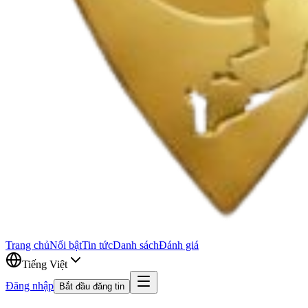
Trang chủ
Nổi bật
Tin tức
Danh sách
Đánh giá
Tiếng Việt
Đăng nhập
Bắt đầu đăng tin