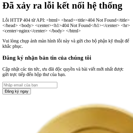
Đã xảy ra lỗi kết nối hệ thống
Lỗi HTTP 404 từ API: <html> <head><title>404 Not Found</title>
</head> <body> <center><h1>404 Not Found</h1></center> <hr>
<center>nginx</center> </body> </html>
Vui lòng chụp ảnh màn hình lỗi này và gửi cho bộ phận kỹ thuật để
khắc phục.
Đăng ký nhận bản tin của chúng tôi
Cập nhật các tin tức, ưu đãi độc quyền và bài viết mới nhất được
gửi trực tiếp đến hộp thư của bạn.
Đăng ký ngay