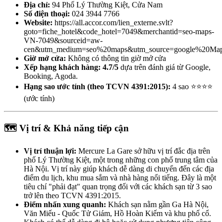
Địa chỉ:
94 Phố Lý Thường Kiệt, Cửa Nam
Số điện thoại:
024 3944 7766
Website:
https://all.accor.com/lien_externe.svlt?
goto=fiche_hotel&code_hotel=7049&merchantid=seo-maps-
VN-7049&sourceid=aw-
cen&utm_medium=seo%20maps&utm_source=google%20Ma
Giờ mở cửa:
Không có thông tin giờ mở cửa
Xếp hạng khách hàng:
4.7/5
dựa trên đánh giá từ Google,
Booking, Agoda.
Hạng sao ước tính (theo TCVN 4391:2015):
4 sao ⭐⭐⭐⭐
(ước tính)
🗺️ Vị trí & Khả năng tiếp cận
Vị trí thuận lợi:
Mercure La Gare sở hữu vị trí đắc địa trên
phố Lý Thường Kiệt, một trong những con phố trung tâm của
Hà Nội. Vị trí này giúp khách dễ dàng di chuyển đến các địa
điểm du lịch, khu mua sắm và nhà hàng nổi tiếng. Đây là một
tiêu chí "phải đạt" quan trọng đối với các khách sạn từ 3 sao
trở lên theo TCVN 4391:2015.
Điểm nhấn xung quanh:
Khách sạn nằm gần Ga Hà Nội,
Văn Miếu - Quốc Tử Giám, Hồ Hoàn Kiếm và khu phố cổ.