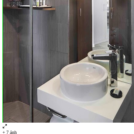
+
7
ảnh