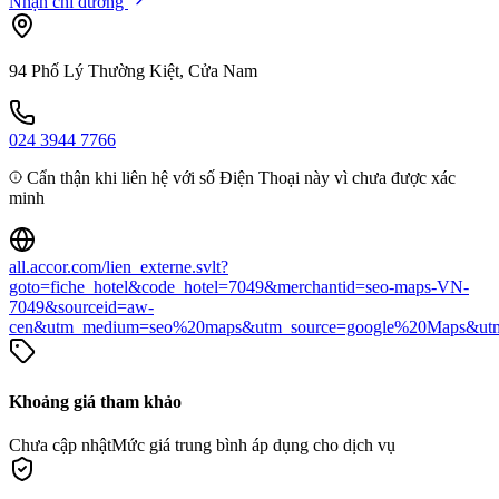
Nhận chỉ đường
94 Phố Lý Thường Kiệt, Cửa Nam
024 3944 7766
Cẩn thận khi liên hệ với số Điện Thoại này vì chưa được xác
minh
all.accor.com/lien_externe.svlt?
goto=fiche_hotel&code_hotel=7049&merchantid=seo-maps-VN-
7049&sourceid=aw-
cen&utm_medium=seo%20maps&utm_source=google%20Maps&ut
Khoảng giá tham khảo
Chưa cập nhật
Mức giá trung bình áp dụng cho dịch vụ