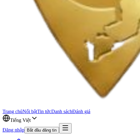
Trang chủ
Nổi bật
Tin tức
Danh sách
Đánh giá
Tiếng Việt
Đăng nhập
Bắt đầu đăng tin