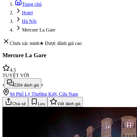
Trang chủ
Hotel
Hà Nội
Mercure La Gare
Chưa xác minh
★ Được đánh giá cao
Mercure La Gare
4.5
TUYỆT VỜI
•
•
2264
đánh giá
94 Phố Lý Thường Kiệt, Cửa Nam
Chia sẻ
Lưu
Viết đánh giá