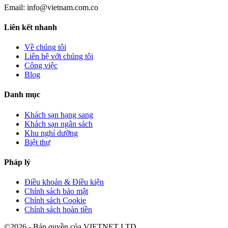
Email:
info@vietnam.com.co
Liên kết nhanh
Về chúng tôi
Liên hệ với chúng tôi
Công việc
Blog
Danh mục
Khách sạn hạng sang
Khách sạn ngân sách
Khu nghỉ dưỡng
Biệt thự
Pháp lý
Điều khoản & Điều kiện
Chính sách bảo mật
Chính sách Cookie
Chính sách hoàn tiền
©2026 - Bản quyền của VIETNET LTD