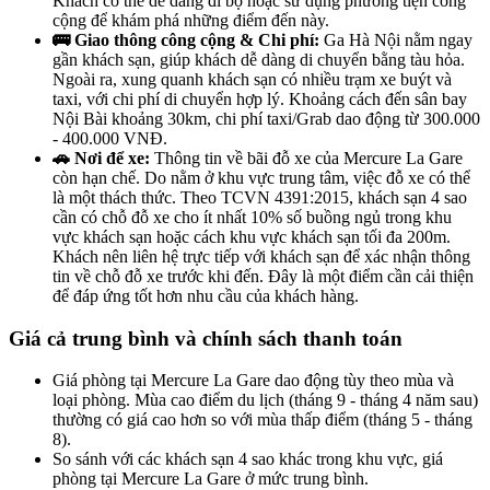
Khách có thể dễ dàng đi bộ hoặc sử dụng phương tiện công
cộng để khám phá những điểm đến này.
🚌 Giao thông công cộng & Chi phí:
Ga Hà Nội nằm ngay
gần khách sạn, giúp khách dễ dàng di chuyển bằng tàu hỏa.
Ngoài ra, xung quanh khách sạn có nhiều trạm xe buýt và
taxi, với chi phí di chuyển hợp lý. Khoảng cách đến sân bay
Nội Bài khoảng 30km, chi phí taxi/Grab dao động từ 300.000
- 400.000 VNĐ.
🚗 Nơi để xe:
Thông tin về bãi đỗ xe của Mercure La Gare
còn hạn chế. Do nằm ở khu vực trung tâm, việc đỗ xe có thể
là một thách thức. Theo TCVN 4391:2015, khách sạn 4 sao
cần có chỗ đỗ xe cho ít nhất 10% số buồng ngủ trong khu
vực khách sạn hoặc cách khu vực khách sạn tối đa 200m.
Khách nên liên hệ trực tiếp với khách sạn để xác nhận thông
tin về chỗ đỗ xe trước khi đến. Đây là một điểm cần cải thiện
để đáp ứng tốt hơn nhu cầu của khách hàng.
Giá cả trung bình và chính sách thanh toán
Giá phòng tại Mercure La Gare dao động tùy theo mùa và
loại phòng. Mùa cao điểm du lịch (tháng 9 - tháng 4 năm sau)
thường có giá cao hơn so với mùa thấp điểm (tháng 5 - tháng
8).
So sánh với các khách sạn 4 sao khác trong khu vực, giá
phòng tại Mercure La Gare ở mức trung bình.