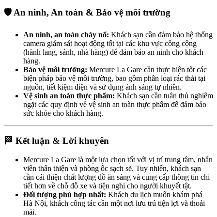
🛡️ An ninh, An toàn & Bảo vệ môi trường
An ninh, an toàn cháy nổ:
Khách sạn cần đảm bảo hệ thống
camera giám sát hoạt động tốt tại các khu vực công cộng
(hành lang, sảnh, nhà hàng) để đảm bảo an ninh cho khách
hàng.
Bảo vệ môi trường:
Mercure La Gare cần thực hiện tốt các
biện pháp bảo vệ môi trường, bao gồm phân loại rác thải tại
nguồn, tiết kiệm điện và sử dụng ánh sáng tự nhiên.
Vệ sinh an toàn thực phẩm:
Khách sạn cần tuân thủ nghiêm
ngặt các quy định về vệ sinh an toàn thực phẩm để đảm bảo
sức khỏe cho khách hàng.
🏁 Kết luận & Lời khuyên
Mercure La Gare là một lựa chọn tốt với vị trí trung tâm, nhân
viên thân thiện và phòng ốc sạch sẽ. Tuy nhiên, khách sạn
cần cải thiện chất lượng đồ ăn sáng và cung cấp thông tin chi
tiết hơn về chỗ đỗ xe và tiện nghi cho người khuyết tật.
Đối tượng phù hợp nhất:
Khách du lịch muốn khám phá
Hà Nội, khách công tác cần một nơi lưu trú tiện lợi và thoải
mái.