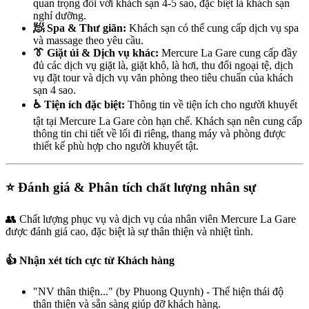
quan trọng đối với khách sạn 4-5 sao, đặc biệt là khách sạn
nghỉ dưỡng.
🧖 Spa & Thư giãn:
Khách sạn có thể cung cấp dịch vụ spa
và massage theo yêu cầu.
👔 Giặt ủi & Dịch vụ khác:
Mercure La Gare cung cấp đầy
đủ các dịch vụ giặt là, giặt khô, là hơi, thu đổi ngoại tệ, dịch
vụ đặt tour và dịch vụ văn phòng theo tiêu chuẩn của khách
sạn 4 sao.
♿ Tiện ích đặc biệt:
Thông tin về tiện ích cho người khuyết
tật tại Mercure La Gare còn hạn chế. Khách sạn nên cung cấp
thông tin chi tiết về lối đi riêng, thang máy và phòng được
thiết kế phù hợp cho người khuyết tật.
⭐ Đánh giá & Phân tích chất lượng nhân sự
👥 Chất lượng phục vụ và dịch vụ của nhân viên Mercure La Gare
được đánh giá cao, đặc biệt là sự thân thiện và nhiệt tình.
👍 Nhận xét tích cực từ Khách hàng
"NV thân thiện..." (by Phuong Quynh) - Thể hiện thái độ
thân thiện và sẵn sàng giúp đỡ khách hàng.