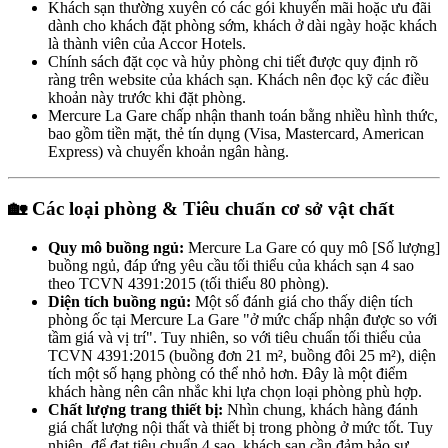
Khách sạn thường xuyên có các gói khuyến mãi hoặc ưu đãi
dành cho khách đặt phòng sớm, khách ở dài ngày hoặc khách
là thành viên của Accor Hotels.
Chính sách đặt cọc và hủy phòng chi tiết được quy định rõ
ràng trên website của khách sạn. Khách nên đọc kỹ các điều
khoản này trước khi đặt phòng.
Mercure La Gare chấp nhận thanh toán bằng nhiều hình thức,
bao gồm tiền mặt, thẻ tín dụng (Visa, Mastercard, American
Express) và chuyển khoản ngân hàng.
🏡 Các loại phòng & Tiêu chuẩn cơ sở vật chất
Quy mô buồng ngủ:
Mercure La Gare có quy mô [Số lượng]
buồng ngủ, đáp ứng yêu cầu tối thiểu của khách sạn 4 sao
theo TCVN 4391:2015 (tối thiểu 80 phòng).
Diện tích buồng ngủ:
Một số đánh giá cho thấy diện tích
phòng ốc tại Mercure La Gare "ở mức chấp nhận được so với
tầm giá và vị trí". Tuy nhiên, so với tiêu chuẩn tối thiểu của
TCVN 4391:2015 (buồng đơn 21 m², buồng đôi 25 m²), diện
tích một số hạng phòng có thể nhỏ hơn. Đây là một điểm
khách hàng nên cân nhắc khi lựa chọn loại phòng phù hợp.
Chất lượng trang thiết bị:
Nhìn chung, khách hàng đánh
giá chất lượng nội thất và thiết bị trong phòng ở mức tốt. Tuy
nhiên, để đạt tiêu chuẩn 4 sao, khách sạn cần đảm bảo sự