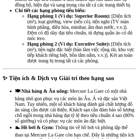
đồng bộ, hiện đại và sang trọng của tất cả các trang thiết bị.
Chi tiết các hạng phòng tiêu biểu:
Hạng phòng 1 (Ví dụ: Superior Room):
[Diện tích
(m²), loại giường, view (nếu có), tiện nghi (TV màn
hình phẳng, điều hòa, minibar, ấm đun nước, v.v.)].
Đệm có độ dày đạt tiêu chuẩn, tủ đựng quần áo có đủ
móc treo.
Hạng phòng 2 (Ví dụ: Executive Suite):
[Diện tích
(m²), tiện nghi đặc biệt (bàn làm việc rộng rãi, khu vực
tiếp khách riêng biệt, bồn tắm nằm, v.v.)]. Két an toàn
được trang bị trong tất cả các phòng.
✨ Tiện ích & Dịch vụ Giải trí theo hạng sao
🍽️ Nhà hàng & Ăn uống:
Mercure La Gare có một nhà
hàng nhỏ gọn phục vụ các món ăn Âu, Á và đặc sản Việt
Nam. Tuy nhiên, một số khách hàng đánh giá chất lượng đồ
ăn sáng cần được cải thiện. Khách sạn cần đảm bảo số lượng
chỗ ngồi trong nhà hàng đạt tỷ lệ theo tiêu chuẩn 4 sao (80%
số giường) và có phục vụ các món ăn đặc biệt.
🏊 Hồ bơi & Gym:
Thông tin về hồ bơi và phòng tập thể
thao tại Mercure La Gare còn hạn chế. Đây là những tiện ích