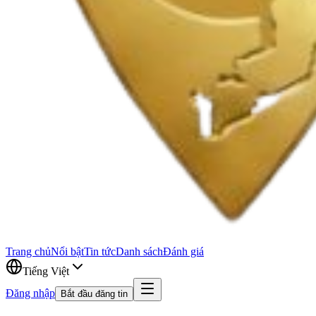
Trang chủ
Nổi bật
Tin tức
Danh sách
Đánh giá
Tiếng Việt
Đăng nhập
Bắt đầu đăng tin