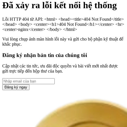
Đã xảy ra lỗi kết nối hệ thống
Lỗi HTTP 404 từ API: <html> <head><title>404 Not Found</title>
</head> <body> <center><h1>404 Not Found</h1></center> <hr>
<center>nginx</center> </body> </html>
Vui lòng chụp ảnh màn hình lỗi này và gửi cho bộ phận kỹ thuật để
khắc phục.
Đăng ký nhận bản tin của chúng tôi
Cập nhật các tin tức, ưu đãi độc quyền và bài viết mới nhất được
gửi trực tiếp đến hộp thư của bạn.
Đăng ký ngay