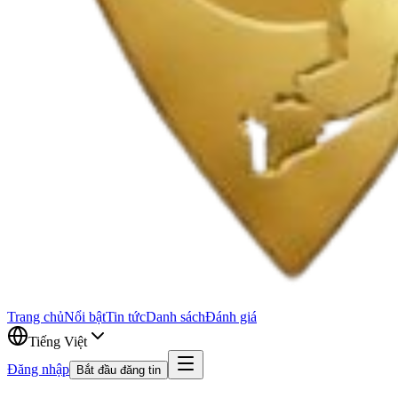
Trang chủ
Nổi bật
Tin tức
Danh sách
Đánh giá
Tiếng Việt
Đăng nhập
Bắt đầu đăng tin