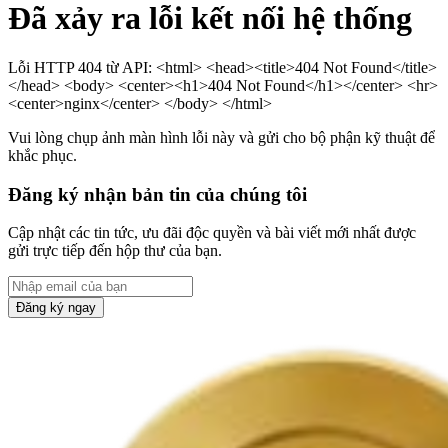
Đã xảy ra lỗi kết nối hệ thống
Lỗi HTTP 404 từ API: <html> <head><title>404 Not Found</title>
</head> <body> <center><h1>404 Not Found</h1></center> <hr>
<center>nginx</center> </body> </html>
Vui lòng chụp ảnh màn hình lỗi này và gửi cho bộ phận kỹ thuật để
khắc phục.
Đăng ký nhận bản tin của chúng tôi
Cập nhật các tin tức, ưu đãi độc quyền và bài viết mới nhất được
gửi trực tiếp đến hộp thư của bạn.
Đăng ký ngay