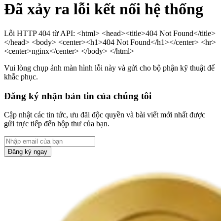
Đã xảy ra lỗi kết nối hệ thống
Lỗi HTTP 404 từ API: <html> <head><title>404 Not Found</title>
</head> <body> <center><h1>404 Not Found</h1></center> <hr>
<center>nginx</center> </body> </html>
Vui lòng chụp ảnh màn hình lỗi này và gửi cho bộ phận kỹ thuật để
khắc phục.
Đăng ký nhận bản tin của chúng tôi
Cập nhật các tin tức, ưu đãi độc quyền và bài viết mới nhất được
gửi trực tiếp đến hộp thư của bạn.
Đăng ký ngay