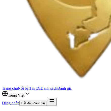
Trang chủ
Nổi bật
Tin tức
Danh sách
Đánh giá
Tiếng Việt
Đăng nhập
Bắt đầu đăng tin