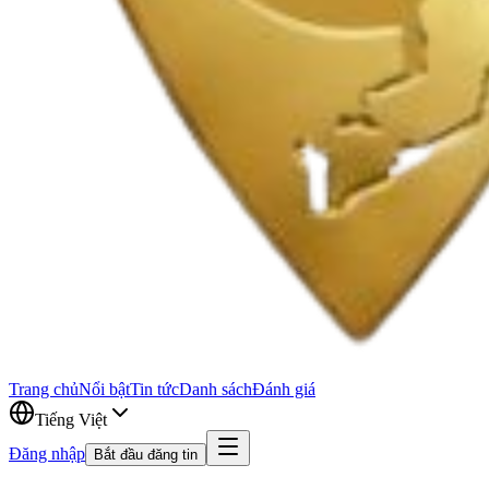
Trang chủ
Nổi bật
Tin tức
Danh sách
Đánh giá
Tiếng Việt
Đăng nhập
Bắt đầu đăng tin