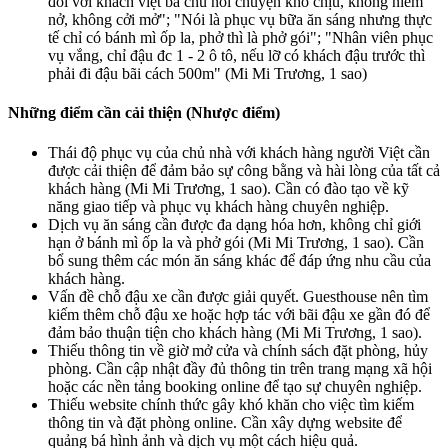
đối với khách việt bà chủ nói chuyện khó chịu, không niềm
nở, không cởi mở"; "Nói là phục vụ bữa ăn sáng nhưng thực
tế chỉ có bánh mì ốp la, phở thì là phở gói"; "Nhân viên phục
vụ vắng, chỉ đậu đc 1 - 2 ô tô, nếu lỡ có khách đậu trước thì
phải đi đậu bãi cách 500m" (Mi Mi Trương, 1 sao)
Những điểm cần cải thiện (Nhược điểm)
Thái độ phục vụ của chủ nhà với khách hàng người Việt cần
được cải thiện để đảm bảo sự công bằng và hài lòng của tất cả
khách hàng (Mi Mi Trương, 1 sao). Cần có đào tạo về kỹ
năng giao tiếp và phục vụ khách hàng chuyên nghiệp.
Dịch vụ ăn sáng cần được đa dạng hóa hơn, không chỉ giới
hạn ở bánh mì ốp la và phở gói (Mi Mi Trương, 1 sao). Cần
bổ sung thêm các món ăn sáng khác để đáp ứng nhu cầu của
khách hàng.
Vấn đề chỗ đậu xe cần được giải quyết. Guesthouse nên tìm
kiếm thêm chỗ đậu xe hoặc hợp tác với bãi đậu xe gần đó để
đảm bảo thuận tiện cho khách hàng (Mi Mi Trương, 1 sao).
Thiếu thông tin về giờ mở cửa và chính sách đặt phòng, hủy
phòng. Cần cập nhật đầy đủ thông tin trên trang mạng xã hội
hoặc các nền tảng booking online để tạo sự chuyên nghiệp.
Thiếu website chính thức gây khó khăn cho việc tìm kiếm
thông tin và đặt phòng online. Cần xây dựng website để
quảng bá hình ảnh và dịch vụ một cách hiệu quả.