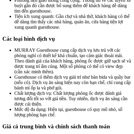
Phương tiện giao thông công cộng: Thông tin về các tuyến xe
buýt gần đó cần được bổ sung thêm để khách hàng dễ dàng
tìm đến guesthouse.
Tiện ích xung quanh: Gần chợ và nhà thờ, khách hàng có thể
dễ dàng tìm thấy các nhà hàng, quán ăn, cửa hàng tiện lợi
xung quanh guesthouse.
Các loại hình dịch vụ
MURRAY Guesthouse cung cấp dịch vụ lưu trú với các
phòng nghỉ có thiết kế khá chuẩn, tạo cảm giác thoải mái.
Theo đánh giá của khách hàng, phòng ốc được giữ sạch sẽ và
được trang trí ấm cúng. Một số phòng có thể có view đẹp
(cần xác minh thêm).
Guesthouse có thêm dịch vụ giải trí như bàn bida và quầy bar
(nếu có). Dịch vụ ăn sáng hiện nay còn hạn chế, chỉ cung cấp
bánh mì ốp la và phở gói.
Chất lượng dịch vụ: Chất lượng phòng ốc được đánh giá
tương đối tốt so với giá tiền. Tuy nhiên, dịch vụ ăn sáng cần
được cải thiện.
Mức độ đa dạng: Hiện tại, guesthouse có quy mô nhỏ, số
lượng phòng hạn chế.
Giá cả trung bình và chính sách thanh toán