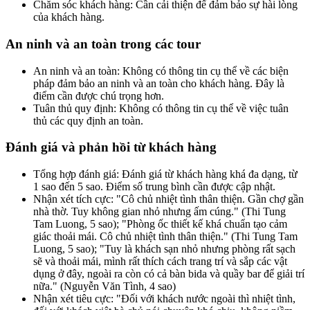
Chăm sóc khách hàng: Cần cải thiện để đảm bảo sự hài lòng
của khách hàng.
An ninh và an toàn trong các tour
An ninh và an toàn: Không có thông tin cụ thể về các biện
pháp đảm bảo an ninh và an toàn cho khách hàng. Đây là
điểm cần được chú trọng hơn.
Tuân thủ quy định: Không có thông tin cụ thể về việc tuân
thủ các quy định an toàn.
Đánh giá và phản hồi từ khách hàng
Tổng hợp đánh giá: Đánh giá từ khách hàng khá đa dạng, từ
1 sao đến 5 sao. Điểm số trung bình cần được cập nhật.
Nhận xét tích cực: "Cô chủ nhiệt tình thân thiện. Gần chợ gần
nhà thờ. Tuy không gian nhỏ nhưng ấm cúng." (Thi Tung
Tam Luong, 5 sao); "Phòng ốc thiết kế khá chuẩn tạo cảm
giác thoải mái. Cô chủ nhiệt tình thân thiện." (Thi Tung Tam
Luong, 5 sao); "Tuy là khách sạn nhỏ nhưng phòng rất sạch
sẽ và thoải mái, mình rất thích cách trang trí và sắp các vật
dụng ở đây, ngoài ra còn có cả bàn bida và quầy bar để giải trí
nữa." (Nguyễn Văn Tình, 4 sao)
Nhận xét tiêu cực: "Đối với khách nước ngoài thì nhiệt tình,