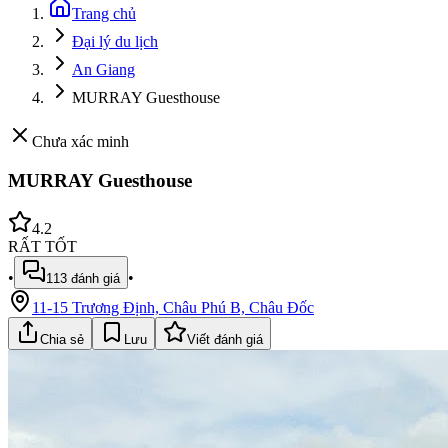
Trang chủ
Đại lý du lịch
An Giang
MURRAY Guesthouse
Chưa xác minh
MURRAY Guesthouse
4.2
RẤT TỐT
•
•
113
đánh giá
11-15 Trương Định, Châu Phú B, Châu Đốc
Chia sẻ
Lưu
Viết đánh giá