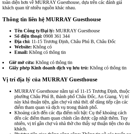
toàn diện hơn về MURRAY Guesthouse, dựa trên các đánh giá
khách quan từ nhiều nguồn khác nhau.
Thông tin liên hệ MURRAY Guesthouse
Tên Công ty/Đại lý:
MURRAY Guesthouse
Số điện thoại:
0908 361 344
Địa chỉ:
11-15 Trương Định, Châu Phú B, Châu Đốc
Website:
Không có
Email:
Không có thông tin
Giờ mở cửa:
Không có thông tin
Giấy phép Kinh doanh dịch vụ lưu trú:
Không có thông tin
Vị trí địa lý của MURRAY Guesthouse
MURRAY Guesthouse nằm tại số 11-15 Trương Định, thuộc
phường Châu Phú B, thành phố Châu Đốc, An Giang. Vị trí
này khá thuận tiện, gần chợ và nhà thờ, dễ dàng tiếp cận các
điểm tham quan và dịch vụ trong thành phố.
Khoảng cách đến các địa điểm nổi bật: Cụ thể khoảng cách
đến các điểm tham quan chính cần được cập nhật thêm. Tuy
nhiên, vị trí gần chợ và nhà thờ cho thấy sự thuận tiện cho du
khách.