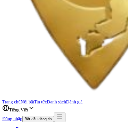
Trang chủ
Nổi bật
Tin tức
Danh sách
Đánh giá
Tiếng Việt
Đăng nhập
Bắt đầu đăng tin