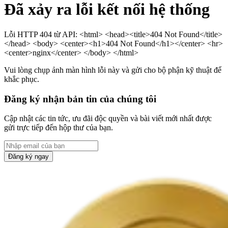
Đã xảy ra lỗi kết nối hệ thống
Lỗi HTTP 404 từ API: <html> <head><title>404 Not Found</title>
</head> <body> <center><h1>404 Not Found</h1></center> <hr>
<center>nginx</center> </body> </html>
Vui lòng chụp ảnh màn hình lỗi này và gửi cho bộ phận kỹ thuật để
khắc phục.
Đăng ký nhận bản tin của chúng tôi
Cập nhật các tin tức, ưu đãi độc quyền và bài viết mới nhất được
gửi trực tiếp đến hộp thư của bạn.
Đăng ký ngay