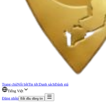
Trang chủ
Nổi bật
Tin tức
Danh sách
Đánh giá
Tiếng Việt
Đăng nhập
Bắt đầu đăng tin