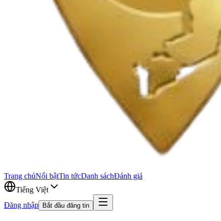
Trang chủ
Nổi bật
Tin tức
Danh sách
Đánh giá
Tiếng Việt
Đăng nhập
Bắt đầu đăng tin