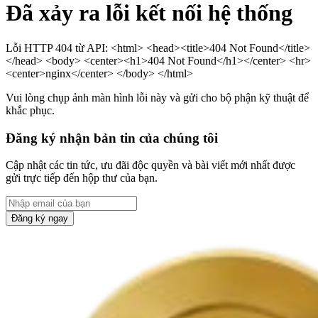
Đã xảy ra lỗi kết nối hệ thống
Lỗi HTTP 404 từ API: <html> <head><title>404 Not Found</title>
</head> <body> <center><h1>404 Not Found</h1></center> <hr>
<center>nginx</center> </body> </html>
Vui lòng chụp ảnh màn hình lỗi này và gửi cho bộ phận kỹ thuật để
khắc phục.
Đăng ký nhận bản tin của chúng tôi
Cập nhật các tin tức, ưu đãi độc quyền và bài viết mới nhất được
gửi trực tiếp đến hộp thư của bạn.
Đăng ký ngay