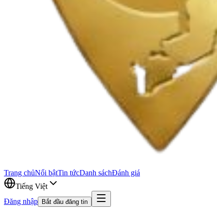
Trang chủ
Nổi bật
Tin tức
Danh sách
Đánh giá
Tiếng Việt
Đăng nhập
Bắt đầu đăng tin