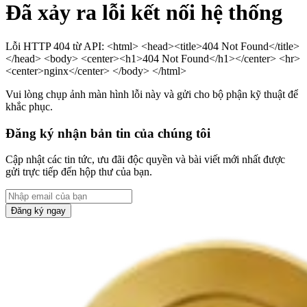
Đã xảy ra lỗi kết nối hệ thống
Lỗi HTTP 404 từ API: <html> <head><title>404 Not Found</title>
</head> <body> <center><h1>404 Not Found</h1></center> <hr>
<center>nginx</center> </body> </html>
Vui lòng chụp ảnh màn hình lỗi này và gửi cho bộ phận kỹ thuật để
khắc phục.
Đăng ký nhận bản tin của chúng tôi
Cập nhật các tin tức, ưu đãi độc quyền và bài viết mới nhất được
gửi trực tiếp đến hộp thư của bạn.
Đăng ký ngay