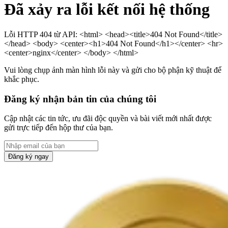
Đã xảy ra lỗi kết nối hệ thống
Lỗi HTTP 404 từ API: <html> <head><title>404 Not Found</title>
</head> <body> <center><h1>404 Not Found</h1></center> <hr>
<center>nginx</center> </body> </html>
Vui lòng chụp ảnh màn hình lỗi này và gửi cho bộ phận kỹ thuật để
khắc phục.
Đăng ký nhận bản tin của chúng tôi
Cập nhật các tin tức, ưu đãi độc quyền và bài viết mới nhất được
gửi trực tiếp đến hộp thư của bạn.
Đăng ký ngay