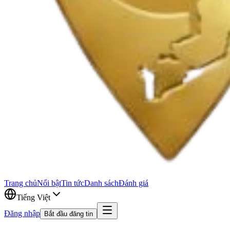
Trang chủ
Nổi bật
Tin tức
Danh sách
Đánh giá
Tiếng Việt
Đăng nhập
Bắt đầu đăng tin