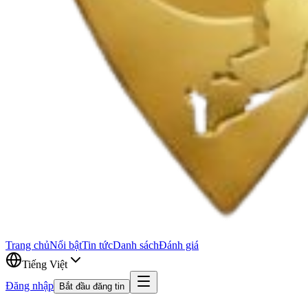
Trang chủ
Nổi bật
Tin tức
Danh sách
Đánh giá
Tiếng Việt
Đăng nhập
Bắt đầu đăng tin