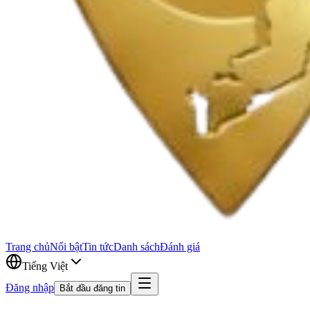
Trang chủ
Nổi bật
Tin tức
Danh sách
Đánh giá
Tiếng Việt
Đăng nhập
Bắt đầu đăng tin