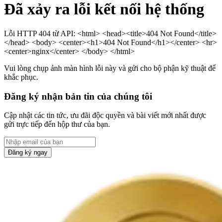
Đã xảy ra lỗi kết nối hệ thống
Lỗi HTTP 404 từ API: <html> <head><title>404 Not Found</title>
</head> <body> <center><h1>404 Not Found</h1></center> <hr>
<center>nginx</center> </body> </html>
Vui lòng chụp ảnh màn hình lỗi này và gửi cho bộ phận kỹ thuật để
khắc phục.
Đăng ký nhận bản tin của chúng tôi
Cập nhật các tin tức, ưu đãi độc quyền và bài viết mới nhất được
gửi trực tiếp đến hộp thư của bạn.
Đăng ký ngay