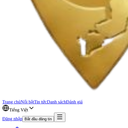
Trang chủ
Nổi bật
Tin tức
Danh sách
Đánh giá
Tiếng Việt
Đăng nhập
Bắt đầu đăng tin