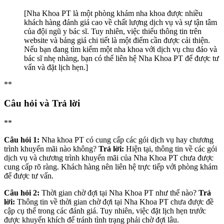
[Nha Khoa PT là một phòng khám nha khoa được nhiều
khách hàng đánh giá cao về chất lượng dịch vụ và sự tận tâm
của đội ngũ y bác sĩ. Tuy nhiên, việc thiếu thông tin trên
website và bảng giá chi tiết là một điểm cần được cải thiện.
Nếu bạn đang tìm kiếm một nha khoa với dịch vụ chu đáo và
bác sĩ nhẹ nhàng, bạn có thể liên hệ Nha Khoa PT để được tư
vấn và đặt lịch hẹn.]
**
Câu hỏi và Trả lời
**
Câu hỏi 1:
Nha khoa PT có cung cấp các gói dịch vụ hay chương
trình khuyến mãi nào không?
Trả lời:
Hiện tại, thông tin về các gói
dịch vụ và chương trình khuyến mãi của Nha Khoa PT chưa được
cung cấp rõ ràng. Khách hàng nên liên hệ trực tiếp với phòng khám
để được tư vấn.
Câu hỏi 2:
Thời gian chờ đợi tại Nha Khoa PT như thế nào?
Trả
lời:
Thông tin về thời gian chờ đợi tại Nha Khoa PT chưa được đề
cập cụ thể trong các đánh giá. Tuy nhiên, việc đặt lịch hẹn trước
được khuyến khích để tránh tình trạng phải chờ đợi lâu.