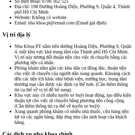
Số điện thoại: 0706 562 521
Địa chỉ: 198 Đường Hoàng Diệu, Phường 9, Quận 4, Thành
phố Hồ Chí Minh
Website: Không có website
Email: nha khoa.pt@email.com (Email giả định)
Vị trí địa lý
Nha Khoa PT nằm trên đường Hoàng Diệu, Phường 9, Quận
4, một khu vực khá trung tâm của Thành phố Hồ Chí Minh.
Vị trí này tương đối thuận tiện cho việc di chuyển bằng các
phương tiện cá nhân.
Phòng khám nằm gần các khu dân cư đông đúc, thuận tiện
cho việc di chuyển của người dân xung quanh. Khoảng cách
đến các tiện ích khác như bệnh viện, trường học, trung tâm
thương mại cần được xác định cụ thể hơn. (Cần thêm thông
tin cụ thể về vị trí để bổ sung)
Khu vực này có nhiều tuyến xe buýt hoạt động, tạo điều kiện
thuận lợi cho việc di chuyển bằng phương tiện công cộng.
(Cần thêm thông tin cụ thể về tuyến xe buýt)
Xung quanh phòng khám có nhiều nhà thuốc, cửa hàng tiện
lợi và các ngân hàng, đáp ứng nhu cầu sinh hoạt của khách
hàng.
Các dịch vụ nha khoa chính