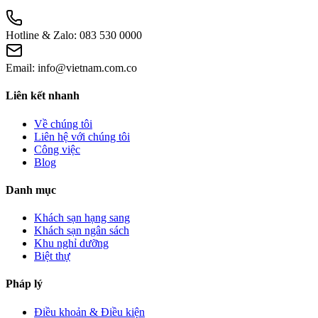
Hotline & Zalo:
083 530 0000
Email:
info@vietnam.com.co
Liên kết nhanh
Về chúng tôi
Liên hệ với chúng tôi
Công việc
Blog
Danh mục
Khách sạn hạng sang
Khách sạn ngân sách
Khu nghỉ dưỡng
Biệt thự
Pháp lý
Điều khoản & Điều kiện