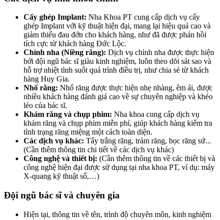
Cấy ghép Implant:
Nha Khoa PT cung cấp dịch vụ cấy
ghép Implant với kỹ thuật hiện đại, mang lại hiệu quả cao và
giảm thiểu đau đớn cho khách hàng, như đã được phản hồi
tích cực từ khách hàng Đức Lộc.
Chỉnh nha (Niềng răng):
Dịch vụ chỉnh nha được thực hiện
bởi đội ngũ bác sĩ giàu kinh nghiệm, luôn theo dõi sát sao và
hỗ trợ nhiệt tình suốt quá trình điều trị, như chia sẻ từ khách
hàng Huy Gia.
Nhổ răng:
Nhổ răng được thực hiện nhẹ nhàng, êm ái, được
nhiều khách hàng đánh giá cao về sự chuyên nghiệp và khéo
léo của bác sĩ.
Khám răng và chụp phim:
Nha khoa cung cấp dịch vụ
khám răng và chụp phim miễn phí, giúp khách hàng kiểm tra
tình trạng răng miệng một cách toàn diện.
Các dịch vụ khác:
Tẩy trắng răng, trám răng, bọc răng sứ...
(Cần thêm thông tin chi tiết về các dịch vụ khác)
Công nghệ và thiết bị:
(Cần thêm thông tin về các thiết bị và
công nghệ hiện đại được sử dụng tại nha khoa PT, ví dụ: máy
X-quang kỹ thuật số,…)
Đội ngũ bác sĩ và chuyên gia
Hiện tại, thông tin về tên, trình độ chuyên môn, kinh nghiệm