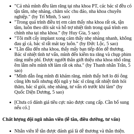
"Cả nhà mình đều làm răng tại nha khoa PT, các bác sĩ đều có
tận tâm, nhẹ nhàng, chăm sóc chu đáo, nha khoa chuyên
nghiệp." (by Trí Minh, 5 sao)
"Trong quá trình điều trị em cảm thấy nha khoa rất ok, tận
tâm, luôn theo dõi sát và hỗ trợ nhiệt tình trong quá trình em
chỉnh nha tại nha khoa." (by Huy Gia, 5 sao)
"Tôi mới cấy implant xong cảm thấy nhẹ nhàng nhanh, không
đau gì cả, bác sĩ rất mát tay luôn." (by Đức Lộc, 5 sao)
"Lần đầu đến nha khoa, thấy mấy bạn tiếp đón dễ thương.
Bác sĩ nhiệt tình tư vấn, mình đến kiểm tra răng và chụp phim
răng miễn phí. Được người thân giới thiệu nha khoa nhổ răng
êm lắm nên mình tới làm rất ok nha." (by Thanh nhân Trân, 5
sao)
"Mình dẫn ông mình đi khám răng, mình thấy hơi lo đó ông
cũng lớn tuổi nhưng đội ngũ y bác sĩ cũng rất nhiệt tình hỏi
thăm, bác sĩ giỏi, nhẹ nhàng, tư vấn rõ trước khi làm" (by
Quốc Diện Dương, 5 sao)
[Chưa có đánh giá tiêu cực nào được cung cấp. Cần bổ sung
nếu có.]
Chất lượng đội ngũ nhân viên (lễ tân, điều dưỡng, tư vấn)
Nhân viên lễ tân được đánh giá là dễ thương và thân thiện.