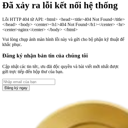
Đã xảy ra lỗi kết nối hệ thống
Lỗi HTTP 404 từ API: <html> <head><title>404 Not Found</title>
</head> <body> <center><h1>404 Not Found</h1></center> <hr>
<center>nginx</center> </body> </html>
Vui lòng chụp ảnh màn hình lỗi này và gửi cho bộ phận kỹ thuật để
khắc phục.
Đăng ký nhận bản tin của chúng tôi
Cập nhật các tin tức, ưu đãi độc quyền và bài viết mới nhất được
gửi trực tiếp đến hộp thư của bạn.
Đăng ký ngay