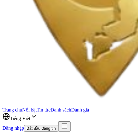
Trang chủ
Nổi bật
Tin tức
Danh sách
Đánh giá
Tiếng Việt
Đăng nhập
Bắt đầu đăng tin