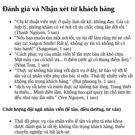
Đánh giá và Nhận xét từ khách hàng
"Chị kĩ thuật viên trực ở quầy làm rất kỹ, không đau. Gía cả
hợp lý, phòng khám có vẻ hơi cũ do chắc cũng lâu đời rồi."
(Thanh Nguyen, 5 sao)
"Nếu bạn muốn tìm một nơi tốt, uy tín để làm răng thì né chỗ
này ra! Saigon Smile! Rất tệ, không uy tín và không hề có
bảo hành!" (Saigonian, 1 sao)
"Cách phục vụ của nhân viên lễ tân trực bàn rất khó chịu.
Mặt mày cau có khó ưa... 0 điểm (ước gì có thang điểm âm)."
(Nhat Tran, 1 sao)
"Thực sự không hài lòng với dịch vụ ở đây, từ bảo vệ tới lễ
tân và cả nhân viên phụ cho bác sĩ nữa. Thái độ nhiên viên rất
không tôn trọng khách hàng." (Bui phuong ly, 1 sao)
"dịch vụ rất kém và mình thực sự không hài lòng. Trang thiết
bị thiếu... Mình điên lắm. Không bao giờ quay lại chỗ làm ăn
đểu như này lần nữa." (Yen Nguyen, 1 sao)
Chất lượng đội ngũ nhân viên (lễ tân, điều dưỡng, tư vấn)
Thái độ phục vụ của nhân viên lễ tân và phụ tá nha khoa
được đánh giá là rất tệ, không tôn trọng khách hàng, thiếu
chuyên nghiệp và bất lịch sự.