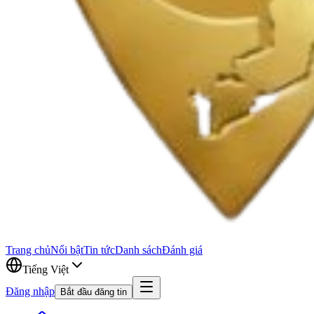
Trang chủ
Nổi bật
Tin tức
Danh sách
Đánh giá
Tiếng Việt
Đăng nhập
Bắt đầu đăng tin