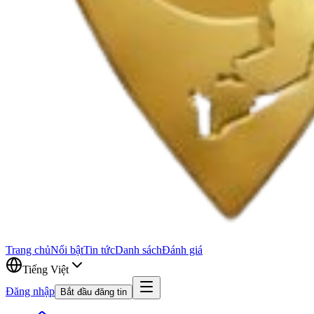
Trang chủ
Nổi bật
Tin tức
Danh sách
Đánh giá
Tiếng Việt
Đăng nhập
Bắt đầu đăng tin