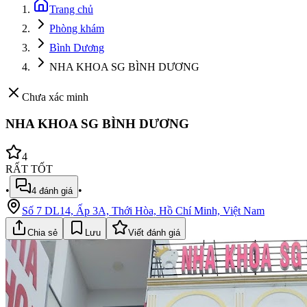
Trang chủ
Phòng khám
Bình Dương
NHA KHOA SG BÌNH DƯƠNG
Chưa xác minh
NHA KHOA SG BÌNH DƯƠNG
4
RẤT TỐT
•
•
4
đánh giá
Số 7 DL14, Ấp 3A, Thới Hòa, Hồ Chí Minh, Việt Nam
Chia sẻ
Lưu
Viết đánh giá