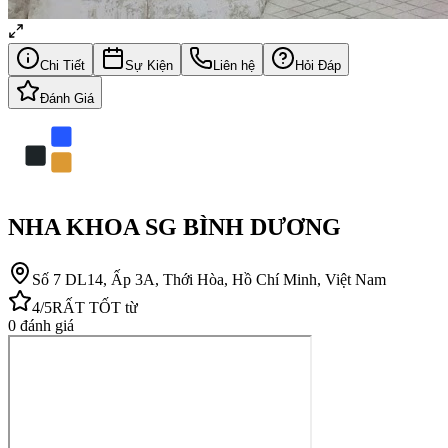
Chi Tiết
Sự Kiện
Liên hệ
Hỏi Đáp
Đánh Giá
NHA KHOA SG BÌNH DƯƠNG
Số 7 DL14, Ấp 3A, Thới Hòa, Hồ Chí Minh, Việt Nam
4
/5
RẤT TỐT
từ
0
đánh giá