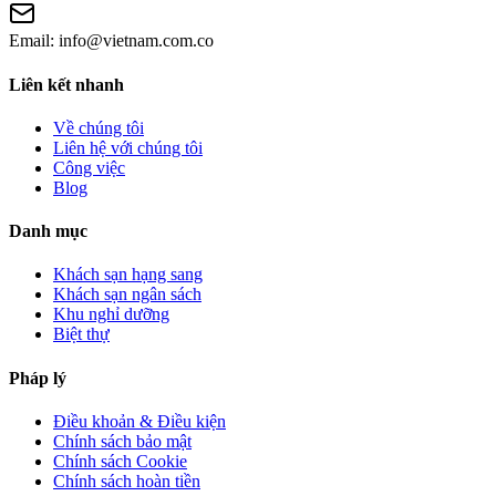
Email:
info@vietnam.com.co
Liên kết nhanh
Về chúng tôi
Liên hệ với chúng tôi
Công việc
Blog
Danh mục
Khách sạn hạng sang
Khách sạn ngân sách
Khu nghỉ dưỡng
Biệt thự
Pháp lý
Điều khoản & Điều kiện
Chính sách bảo mật
Chính sách Cookie
Chính sách hoàn tiền