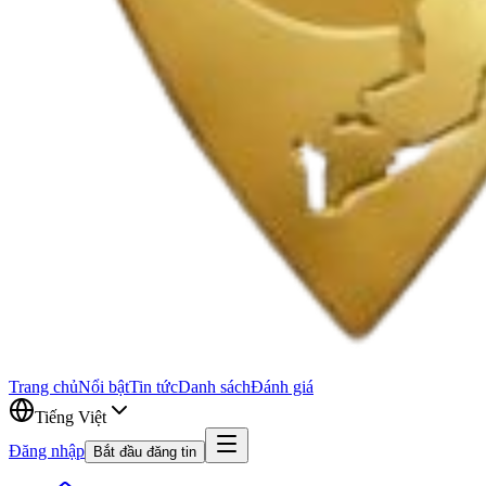
Trang chủ
Nổi bật
Tin tức
Danh sách
Đánh giá
Tiếng Việt
Đăng nhập
Bắt đầu đăng tin