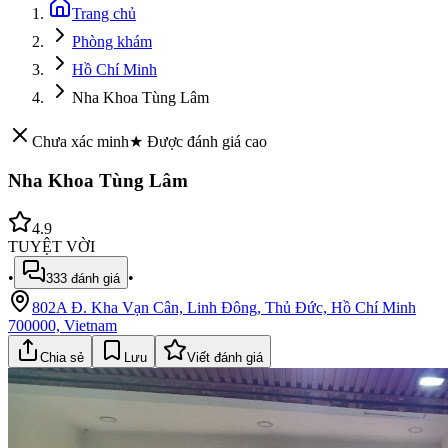
Trang chủ
Phòng khám
Hồ Chí Minh
Nha Khoa Tùng Lâm
Chưa xác minh
★ Được đánh giá cao
Nha Khoa Tùng Lâm
4.9
TUYỆT VỜI
•
•
333
đánh giá
802A Đ. Kha Vạn Cân, Linh Đông, Thủ Đức, Hồ Chí Minh
700000, Vietnam
Chia sẻ
Lưu
Viết đánh giá