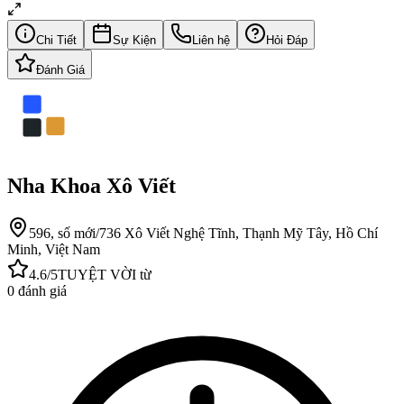
Chi Tiết
Sự Kiện
Liên hệ
Hỏi Đáp
Đánh Giá
Nha Khoa Xô Viết
596, số mới/736 Xô Viết Nghệ Tĩnh, Thạnh Mỹ Tây, Hồ Chí
Minh, Việt Nam
4.6
/5
TUYỆT VỜI
từ
0
đánh giá