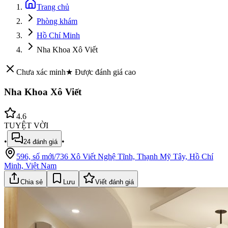
Trang chủ
Phòng khám
Hồ Chí Minh
Nha Khoa Xô Viết
Chưa xác minh
★ Được đánh giá cao
Nha Khoa Xô Viết
4.6
TUYỆT VỜI
•
•
24
đánh giá
596, số mới/736 Xô Viết Nghệ Tĩnh, Thạnh Mỹ Tây, Hồ Chí
Minh, Việt Nam
Chia sẻ
Lưu
Viết đánh giá