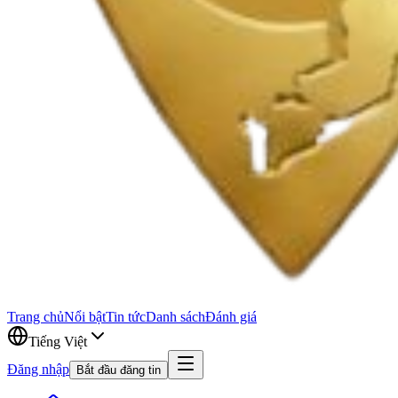
Trang chủ
Nổi bật
Tin tức
Danh sách
Đánh giá
Tiếng Việt
Đăng nhập
Bắt đầu đăng tin