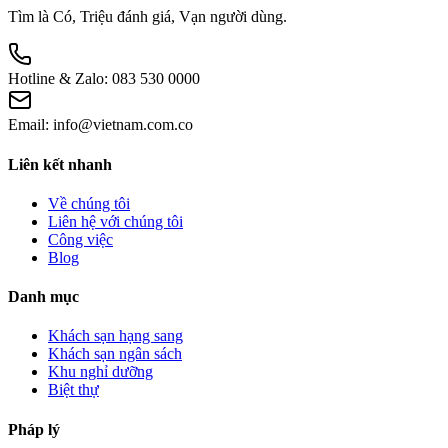
Tìm là Có, Triệu đánh giá, Vạn người dùng.
Hotline & Zalo:
083 530 0000
Email:
info@vietnam.com.co
Liên kết nhanh
Về chúng tôi
Liên hệ với chúng tôi
Công việc
Blog
Danh mục
Khách sạn hạng sang
Khách sạn ngân sách
Khu nghỉ dưỡng
Biệt thự
Pháp lý