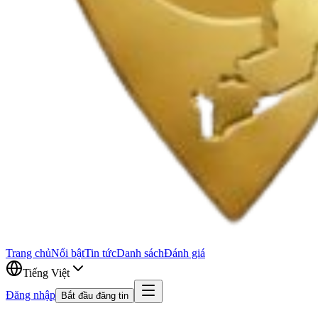
Trang chủ
Nổi bật
Tin tức
Danh sách
Đánh giá
Tiếng Việt
Đăng nhập
Bắt đầu đăng tin