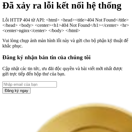
Đã xảy ra lỗi kết nối hệ thống
Lỗi HTTP 404 từ API: <html> <head><title>404 Not Found</title>
</head> <body> <center><h1>404 Not Found</h1></center> <hr>
<center>nginx</center> </body> </html>
Vui lòng chụp ảnh màn hình lỗi này và gửi cho bộ phận kỹ thuật để
khắc phục.
Đăng ký nhận bản tin của chúng tôi
Cập nhật các tin tức, ưu đãi độc quyền và bài viết mới nhất được
gửi trực tiếp đến hộp thư của bạn.
Đăng ký ngay