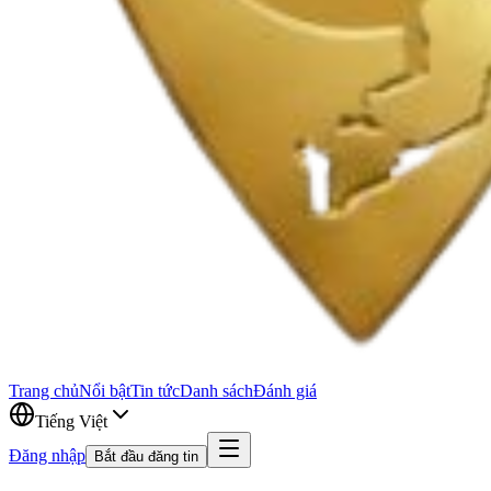
Trang chủ
Nổi bật
Tin tức
Danh sách
Đánh giá
Tiếng Việt
Đăng nhập
Bắt đầu đăng tin