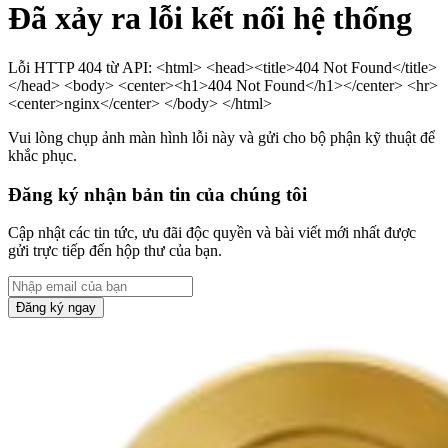
Đã xảy ra lỗi kết nối hệ thống
Lỗi HTTP 404 từ API: <html> <head><title>404 Not Found</title>
</head> <body> <center><h1>404 Not Found</h1></center> <hr>
<center>nginx</center> </body> </html>
Vui lòng chụp ảnh màn hình lỗi này và gửi cho bộ phận kỹ thuật để
khắc phục.
Đăng ký nhận bản tin của chúng tôi
Cập nhật các tin tức, ưu đãi độc quyền và bài viết mới nhất được
gửi trực tiếp đến hộp thư của bạn.
Đăng ký ngay