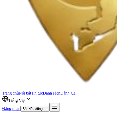
Trang chủ
Nổi bật
Tin tức
Danh sách
Đánh giá
Tiếng Việt
Đăng nhập
Bắt đầu đăng tin