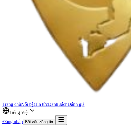
Trang chủ
Nổi bật
Tin tức
Danh sách
Đánh giá
Tiếng Việt
Đăng nhập
Bắt đầu đăng tin