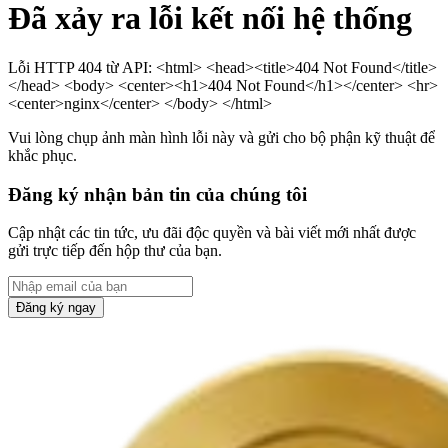
Đã xảy ra lỗi kết nối hệ thống
Lỗi HTTP 404 từ API: <html> <head><title>404 Not Found</title>
</head> <body> <center><h1>404 Not Found</h1></center> <hr>
<center>nginx</center> </body> </html>
Vui lòng chụp ảnh màn hình lỗi này và gửi cho bộ phận kỹ thuật để
khắc phục.
Đăng ký nhận bản tin của chúng tôi
Cập nhật các tin tức, ưu đãi độc quyền và bài viết mới nhất được
gửi trực tiếp đến hộp thư của bạn.
Đăng ký ngay