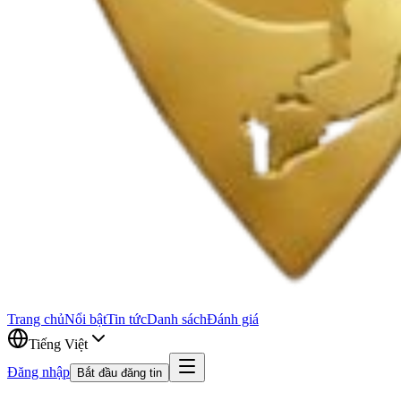
Trang chủ
Nổi bật
Tin tức
Danh sách
Đánh giá
Tiếng Việt
Đăng nhập
Bắt đầu đăng tin