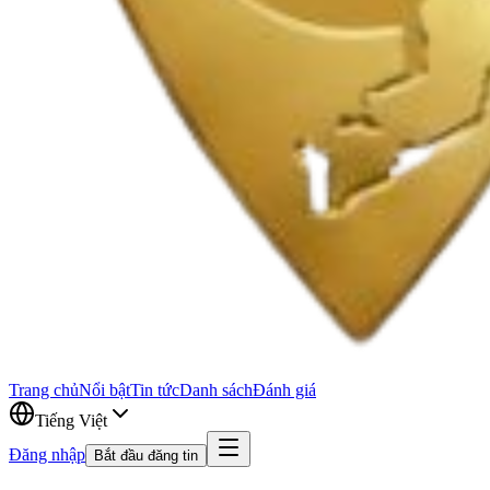
Trang chủ
Nổi bật
Tin tức
Danh sách
Đánh giá
Tiếng Việt
Đăng nhập
Bắt đầu đăng tin