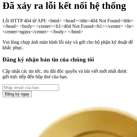
Đã xảy ra lỗi kết nối hệ thống
Lỗi HTTP 404 từ API: <html> <head><title>404 Not Found</title>
</head> <body> <center><h1>404 Not Found</h1></center> <hr>
<center>nginx</center> </body> </html>
Vui lòng chụp ảnh màn hình lỗi này và gửi cho bộ phận kỹ thuật để
khắc phục.
Đăng ký nhận bản tin của chúng tôi
Cập nhật các tin tức, ưu đãi độc quyền và bài viết mới nhất được
gửi trực tiếp đến hộp thư của bạn.
Đăng ký ngay