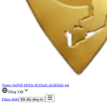
Trang chủ
Nổi bật
Tin tức
Danh sách
Đánh giá
Tiếng Việt
Đăng nhập
Bắt đầu đăng tin