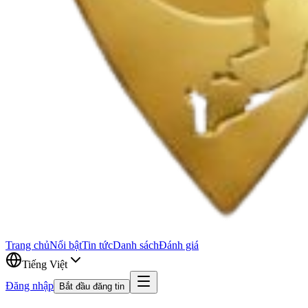
Trang chủ
Nổi bật
Tin tức
Danh sách
Đánh giá
Tiếng Việt
Đăng nhập
Bắt đầu đăng tin