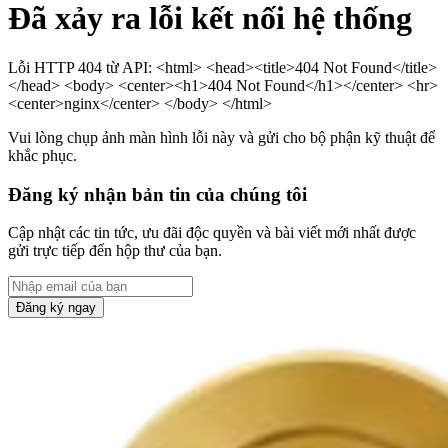
Đã xảy ra lỗi kết nối hệ thống
Lỗi HTTP 404 từ API: <html> <head><title>404 Not Found</title>
</head> <body> <center><h1>404 Not Found</h1></center> <hr>
<center>nginx</center> </body> </html>
Vui lòng chụp ảnh màn hình lỗi này và gửi cho bộ phận kỹ thuật để
khắc phục.
Đăng ký nhận bản tin của chúng tôi
Cập nhật các tin tức, ưu đãi độc quyền và bài viết mới nhất được
gửi trực tiếp đến hộp thư của bạn.
Đăng ký ngay