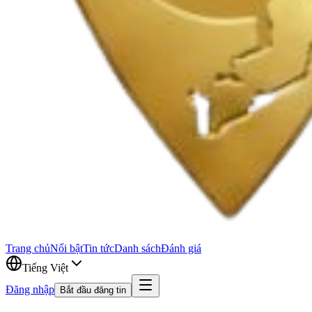
Trang chủ
Nổi bật
Tin tức
Danh sách
Đánh giá
Tiếng Việt
Đăng nhập
Bắt đầu đăng tin