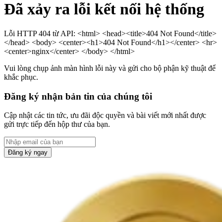
Đã xảy ra lỗi kết nối hệ thống
Lỗi HTTP 404 từ API: <html> <head><title>404 Not Found</title>
</head> <body> <center><h1>404 Not Found</h1></center> <hr>
<center>nginx</center> </body> </html>
Vui lòng chụp ảnh màn hình lỗi này và gửi cho bộ phận kỹ thuật để
khắc phục.
Đăng ký nhận bản tin của chúng tôi
Cập nhật các tin tức, ưu đãi độc quyền và bài viết mới nhất được
gửi trực tiếp đến hộp thư của bạn.
Đăng ký ngay