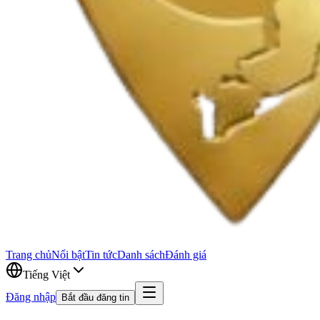
Trang chủ
Nổi bật
Tin tức
Danh sách
Đánh giá
Tiếng Việt
Đăng nhập
Bắt đầu đăng tin