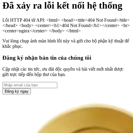
Đã xảy ra lỗi kết nối hệ thống
Lỗi HTTP 404 từ API: <html> <head><title>404 Not Found</title>
</head> <body> <center><h1>404 Not Found</h1></center> <hr>
<center>nginx</center> </body> </html>
Vui lòng chụp ảnh màn hình lỗi này và gửi cho bộ phận kỹ thuật để
khắc phục.
Đăng ký nhận bản tin của chúng tôi
Cập nhật các tin tức, ưu đãi độc quyền và bài viết mới nhất được
gửi trực tiếp đến hộp thư của bạn.
Đăng ký ngay