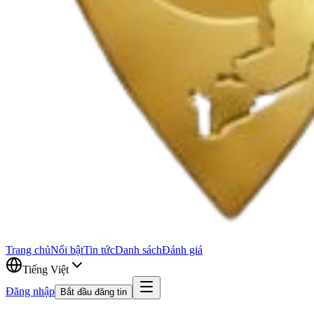
Trang chủ
Nổi bật
Tin tức
Danh sách
Đánh giá
Tiếng Việt
Đăng nhập
Bắt đầu đăng tin