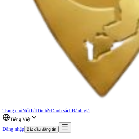
Trang chủ
Nổi bật
Tin tức
Danh sách
Đánh giá
Tiếng Việt
Đăng nhập
Bắt đầu đăng tin