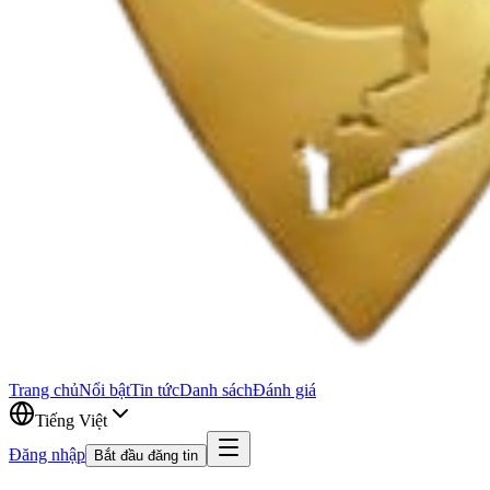
Trang chủ
Nổi bật
Tin tức
Danh sách
Đánh giá
Tiếng Việt
Đăng nhập
Bắt đầu đăng tin