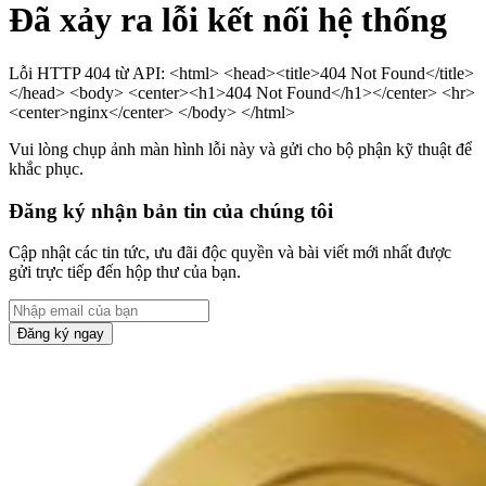
Đã xảy ra lỗi kết nối hệ thống
Lỗi HTTP 404 từ API: <html> <head><title>404 Not Found</title>
</head> <body> <center><h1>404 Not Found</h1></center> <hr>
<center>nginx</center> </body> </html>
Vui lòng chụp ảnh màn hình lỗi này và gửi cho bộ phận kỹ thuật để
khắc phục.
Đăng ký nhận bản tin của chúng tôi
Cập nhật các tin tức, ưu đãi độc quyền và bài viết mới nhất được
gửi trực tiếp đến hộp thư của bạn.
Đăng ký ngay